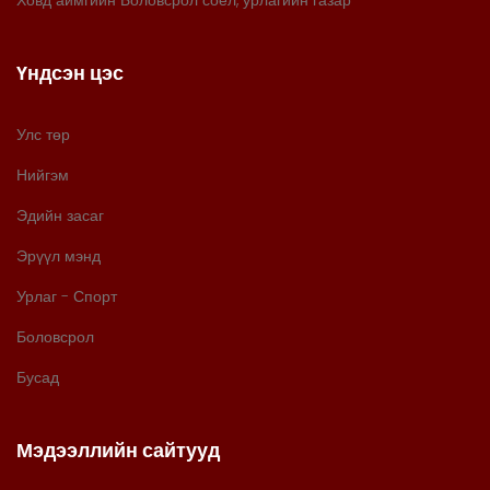
Ховд аймгийн Боловсрол соёл, урлагийн газар
Үндсэн цэс
Улс төр
Нийгэм
Эдийн засаг
Эрүүл мэнд
Урлаг - Спорт
Боловсрол
Бусад
Мэдээллийн сайтууд