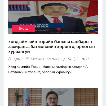
Бусад
ховд аймгийн төрийн банкны салбарын
захирал а. батмөнхийн хөрөнгө, орлогын
хураангуй
Админ:
2021 оны 07 сарын 21-нд
( 0)
2736
Ховд аймгийн Төрийн банкны салбарын захирал А.
Батмөнхийн хөрөнгө, орлогын хураангуй