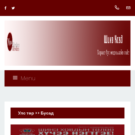
Menu
Улс төр >> Бусад