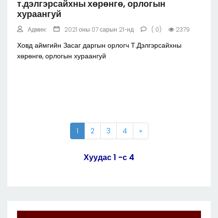
т.дэлгэрсайхны хөрөнгө, орлогын
хураангуй
Админ:
2021 оны 07 сарын 21-нд
( 0)
2379
Ховд аймгийн Засаг даргын орлогч Т.Дэлгэрсайхны
хөрөнгө, орлогын хураангуй
1
2
3
4
»
Хуудас 1 -с 4