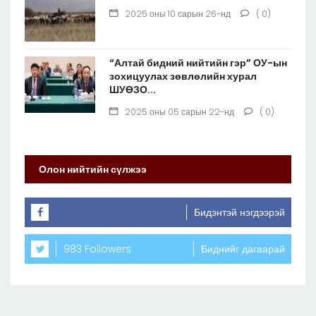
2025 оны 10 сарын 26-нд
( 0)
“Алтай бидний нийтийн гэр” ОУ-ын
зохицуулах зөвлөлийн хурал
ШУӨЗО...
2025 оны 05 сарын 22-нд
( 0)
Олон нийтийн сүлжээ
Бидэнтэй нэгдээрэй
983 Followers
Биднийг дагаарай