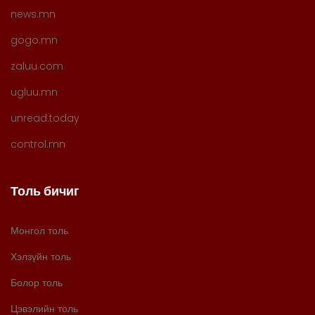
news.mn
gogo.mn
zaluu.com
ugluu.mn
unread.today
control.mn
Толь бичиг
Монгол толь
Хэлзүйн толь
Болор толь
Цэвэлийн толь