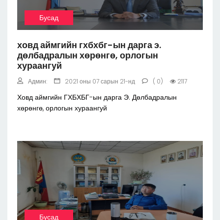
Бусад
ховд аймгийн гхбхбг-ын дарга э.
дөлбадралын хөрөнгө, орлогын
хураангуй
Админ:
2021 оны 07 сарын 21-нд
( 0)
2117
Ховд аймгийн ГХБХБГ-ын дарга Э. Дөлбадралын
хөрөнгө, орлогын хураангуй
Бусад