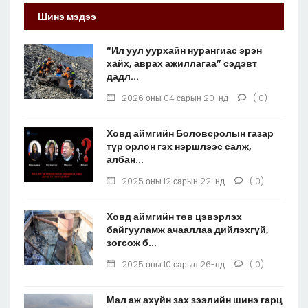
Шинэ мэдээ
“Ил уул уурхайн нурангиас эрэн
хайх, аврах ажиллагаа” сэдэвт
дадл...
2026 оны 04 сарын 20-нд
( 0)
Ховд аймгийн Боловсролын газар
түр орлон гэх нэршлээс салж,
албан...
2025 оны 12 сарын 22-нд
( 0)
Ховд аймгийн төв цэвэрлэх
байгууламж ачааллаа дийлэхгүй,
зогсож б...
2025 оны 10 сарын 26-нд
( 0)
Мал аж ахуйн зах зээлийн шинэ гарц