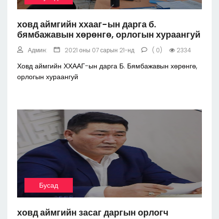
ховд аймгийн ххааг-ын дарга б.
бямбажавын хөрөнгө, орлогын хураангуй
Админ:
2021 оны 07 сарын 21-нд
( 0)
2334
Ховд аймгийн ХХААГ-ын дарга Б. Бямбажавын хөрөнгө,
орлогын хураангуй
Бусад
ховд аймгийн засаг даргын орлогч