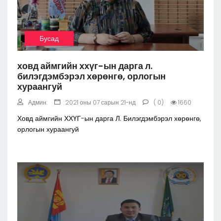
Бусад
ховд аймгийн ххүг-ын дарга л.
билэгдэмбэрэл хөрөнгө, орлогын
хураангуй
Админ:
2021 оны 07 сарын 21-нд
( 0)
1660
Ховд аймгийн ХХҮГ-ын дарга Л. Билэгдэмбэрэл хөрөнгө,
орлогын хураангуй