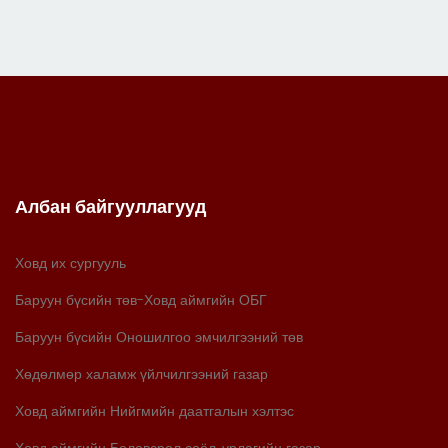
Албан байгууллагууд
Ховд их сургууль
Баруун бүсийн төв-Ховд аймгийн ОБГ
Баруун бүсийн Оношилгоо эмчилгээний төв
Хөдөлмөр халамж үйлчилгээний газар
Ховд аймгийн Нийгмийн даатгалын хэлтэс