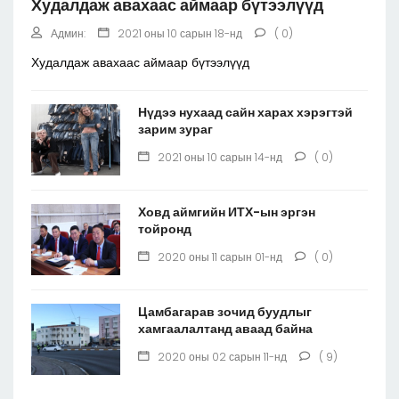
Худалдаж авахаас аймаар бүтээлүүд
Админ:
2021 оны 10 сарын 18-нд
( 0)
Худалдаж авахаас аймаар бүтээлүүд
Нүдээ нухаад сайн харах хэрэгтэй
зарим зураг
2021 оны 10 сарын 14-нд
( 0)
Ховд аймгийн ИТХ-ын эргэн
тойронд
2020 оны 11 сарын 01-нд
( 0)
Цамбагарав зочид буудлыг
хамгаалалтанд аваад байна
2020 оны 02 сарын 11-нд
( 9)