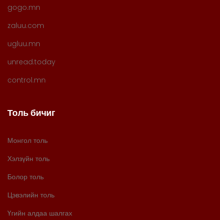
gogo.mn
zaluu.com
ugluu.mn
unread.today
control.mn
Толь бичиг
Монгол толь
Хэлзүйн толь
Болор толь
Цэвэлийн толь
Үгийн алдаа шалгах