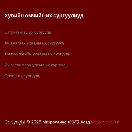
Хувийн өмчийн их сургуулиуд
Отгонтэнгэр их сургууль
Ач анагаах ухааны их сургууль
Хүмүүнлэгийн ухааны их сургууль
Их засаг олон улсын их сургууль
Орхон их сургууль
Copyright ©
2026 Микролайнс ХХК
Ховд
Newkhovd.mn