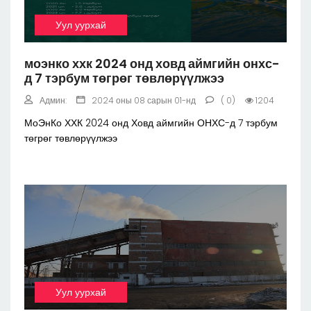
Уул уурхай
моэнко ххк 2024 онд ховд аймгийн онхс-
д 7 тэрбум төгрөг төвлөрүүлжээ
Админ:
2024 оны 08 сарын 01-нд
( 0)
1204
МоЭнКо ХХК 2024 онд Ховд аймгийн ОНХС-д 7 тэрбум
төгрөг төвлөрүүлжээ
Уул уурхай