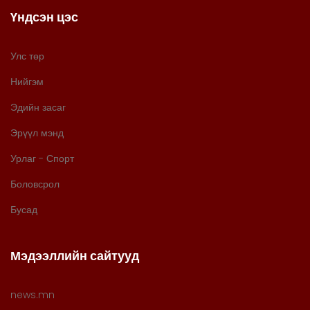
Үндсэн цэс
Улс төр
Нийгэм
Эдийн засаг
Эрүүл мэнд
Урлаг - Спорт
Боловсрол
Бусад
Мэдээллийн сайтууд
news.mn