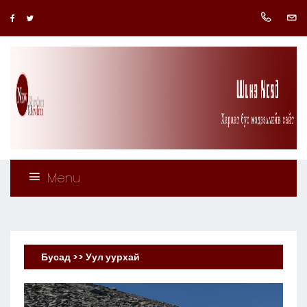
Menu
Бусад >> Уул уурхай