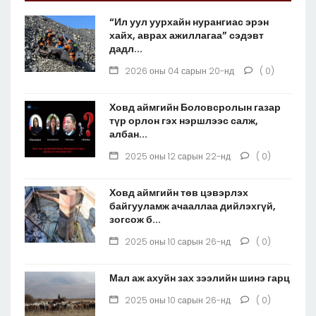
“Ил уул уурхайн нурангиас эрэн
хайх, аврах ажиллагаа” сэдэвт
дадл...
2026 оны 04 сарын 20-нд
( 0)
Ховд аймгийн Боловсролын газар
түр орлон гэх нэршлээс салж,
албан...
2025 оны 12 сарын 22-нд
( 0)
Ховд аймгийн төв цэвэрлэх
байгууламж ачааллаа дийлэхгүй,
зогсож б...
2025 оны 10 сарын 26-нд
( 0)
Мал аж ахуйн зах зээлийн шинэ гарц
2025 оны 10 сарын 26-нд
( 0)