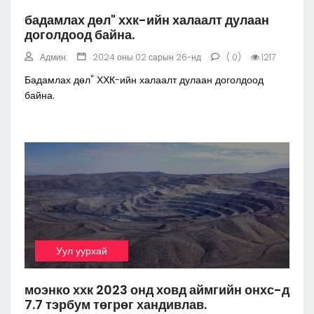
бадамлах дөл" ххк-ийн халаалт дулаан
доголдоод байна.
Админ:
2024 оны 02 сарын 26-нд
( 0)
1217
Бадамлах дөл" ХХК-ийн халаалт дулаан доголдоод
байна.
Уул уурхай
моэнко ххк 2023 онд ховд аймгийн онхс-д
7.7 тэрбум төгрөг хандивлав.