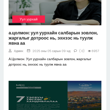
Уул уурхай
а.цолмон: уул уурхайн салбарын зовлон,
жаргалыг дотроос нь, эхнээс нь туулж
явна аа
Админ:
2025 оны 05 сарын 09-нд
( 0)
6957
А.Цолмон: Уул уурхайн салбарын зовлон, жаргалыг
дотроос нь, эхнээс нь туулж явна аа