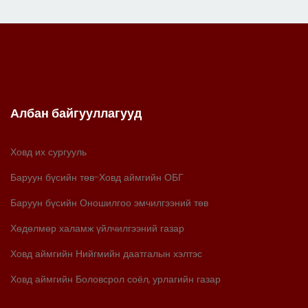
Албан байгууллагууд
Ховд их сургууль
Баруун бүсийн төв-Ховд аймгийн ОБГ
Баруун бүсийн Оношилгоо эмчилгээний төв
Хөдөлмөр халамж үйлчилгээний газар
Ховд аймгийн Нийгмийн даатгалын хэлтэс
Ховд аймгийн Боловсрол соёл, урлагийн газар