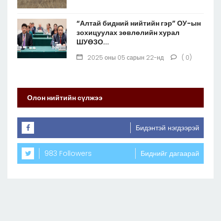
“Алтай бидний нийтийн гэр” ОУ-ын
зохицуулах зөвлөлийн хурал
ШУӨЗО...
2025 оны 05 сарын 22-нд
( 0)
Олон нийтийн сүлжээ
Бидэнтэй нэгдээрэй
983 Followers
Биднийг дагаарай