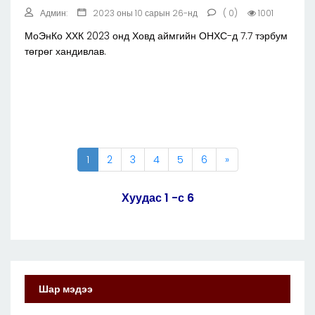
Админ:
2023 оны 10 сарын 26-нд
( 0)
1001
МоЭнКо ХХК 2023 онд Ховд аймгийн ОНХС-д 7.7 тэрбум
төгрөг хандивлав.
1
2
3
4
5
6
»
Хуудас 1 -с 6
Шар мэдээ