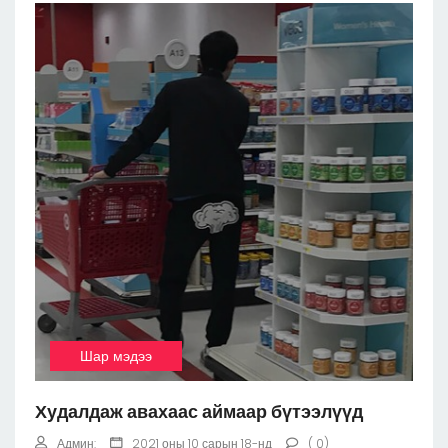
Шар мэдээ
Худалдаж авахаас аймаар бүтээлүүд
Админ:
2021 оны 10 сарын 18-нд
( 0)