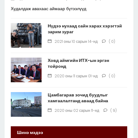
Худалдаж авахаас аймаар бүтээлүүд
Нүдээ нухаад сайн харах хэрэгтэй
зарим зураг
2021 оны 10 сарын 14-нд
( 0)
Ховд аймгийн ИТХ-ын эргэн
тойронд
2020 оны 11 сарын 01-нд
( 0)
Цамбагарав зочид буудлыг
хамгаалалтанд аваад байна
2020 оны 02 сарын 11-нд
( 9)
Шинэ мэдээ