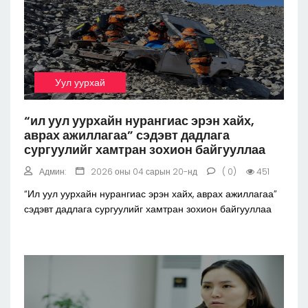
Уул уурхай
“ил уул уурхайн нурангиас эрэн хайх,
аврах ажиллагаа” сэдэвт дадлага
сургуулийг хамтран зохион байгууллаа
Админ:
2026 оны 04 сарын 20-нд
( 0)
451
“Ил уул уурхайн нурангиас эрэн хайх, аврах ажиллагаа”
сэдэвт дадлага сургуулийг хамтран зохион байгууллаа