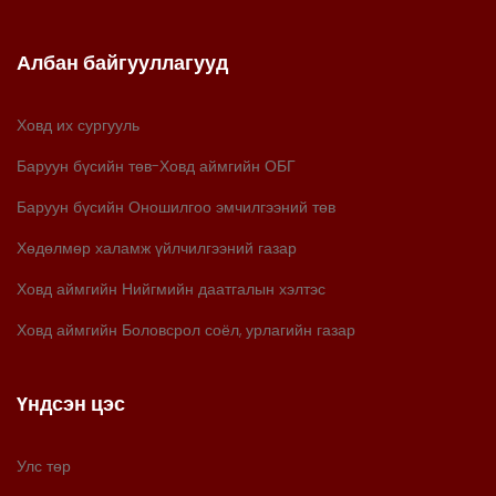
Албан байгууллагууд
Ховд их сургууль
Баруун бүсийн төв-Ховд аймгийн ОБГ
Баруун бүсийн Оношилгоо эмчилгээний төв
Хөдөлмөр халамж үйлчилгээний газар
Ховд аймгийн Нийгмийн даатгалын хэлтэс
Ховд аймгийн Боловсрол соёл, урлагийн газар
Үндсэн цэс
Улс төр