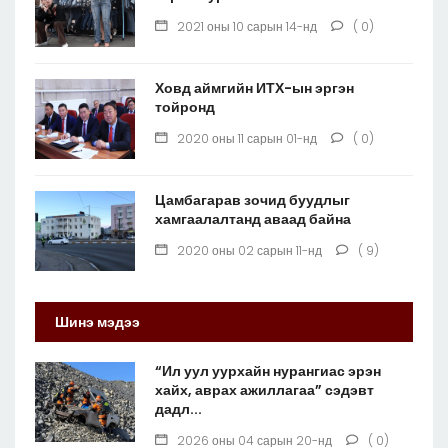
2021 оны 10 сарын 14-нд
( 0)
Ховд аймгийн ИТХ-ын эргэн
тойронд
2020 оны 11 сарын 01-нд
( 0)
Цамбагарав зочид буудлыг
хамгаалалтанд аваад байна
2020 оны 02 сарын 11-нд
( 9)
Шинэ мэдээ
“Ил уул уурхайн нурангиас эрэн
хайх, аврах ажиллагаа” сэдэвт
дадл...
2026 оны 04 сарын 20-нд
( 0)