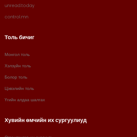
unread.today
control.mn
Толь бичиг
Монгол толь
Хэлзүйн толь
Болор толь
Цэвэлийн толь
Үгийн алдаа шалгах
Хувийн өмчийн их сургуулиуд