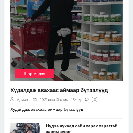
Шар мэдээ
Худалдаж авахаас аймаар бүтээлүүд
Админ:
2021 оны 10 сарын 18-нд
( 0)
Худалдаж авахаас аймаар бүтээлүүд
Нүдээ нухаад сайн харах хэрэгтэй
зарим зураг