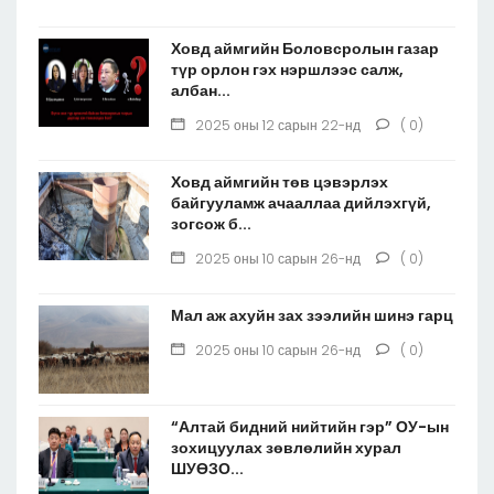
Ховд аймгийн Боловсролын газар
түр орлон гэх нэршлээс салж,
албан...
2025 оны 12 сарын 22-нд
( 0)
Ховд аймгийн төв цэвэрлэх
байгууламж ачааллаа дийлэхгүй,
зогсож б...
2025 оны 10 сарын 26-нд
( 0)
Мал аж ахуйн зах зээлийн шинэ гарц
2025 оны 10 сарын 26-нд
( 0)
“Алтай бидний нийтийн гэр” ОУ-ын
зохицуулах зөвлөлийн хурал
ШУӨЗО...