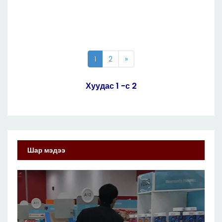
1
2
»
Хуудас 1 -с 2
Шар мэдээ