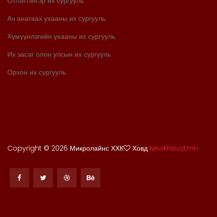
Отгонтэнгэр их сургууль
Ач анагаах ухааны их сургууль
Хүмүүнлэгийн ухааны их сургууль
Их засаг олон улсын их сургууль
Орхон их сургууль
Copyright ©
2026 Микролайнс ХХК
Ховд
Newkhovd.mn