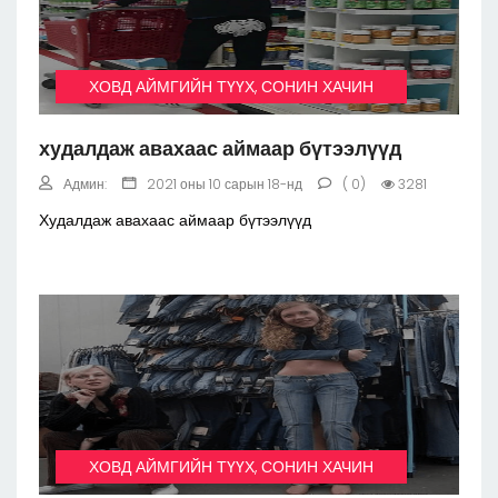
ХОВД АЙМГИЙН ТҮҮХ, СОНИН ХАЧИН
худалдаж авахаас аймаар бүтээлүүд
Админ:
2021 оны 10 сарын 18-нд
( 0)
3281
Худалдаж авахаас аймаар бүтээлүүд
ХОВД АЙМГИЙН ТҮҮХ, СОНИН ХАЧИН