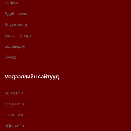
Нийгэм
Эдийн засаг
Эрүүл мэнд
Урлаг - Спорт
Боловсрол
Бусад
Мэдээллийн сайтууд
news.mn
gogo.mn
zaluu.com
ugluu.mn