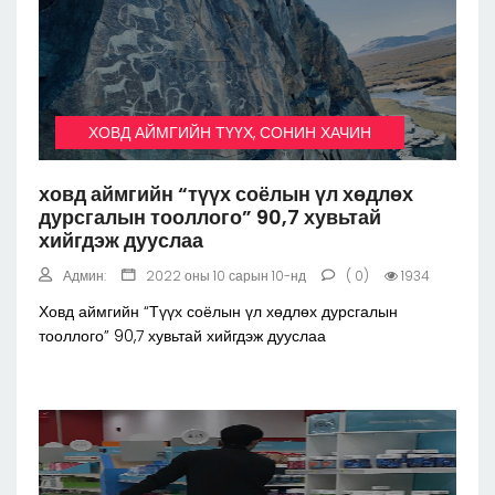
ХОВД АЙМГИЙН ТҮҮХ, СОНИН ХАЧИН
ховд аймгийн “түүх соёлын үл хөдлөх
дурсгалын тооллого” 90,7 хувьтай
хийгдэж дууслаа
Админ:
2022 оны 10 сарын 10-нд
( 0)
1934
Ховд аймгийн “Түүх соёлын үл хөдлөх дурсгалын
тооллого” 90,7 хувьтай хийгдэж дууслаа