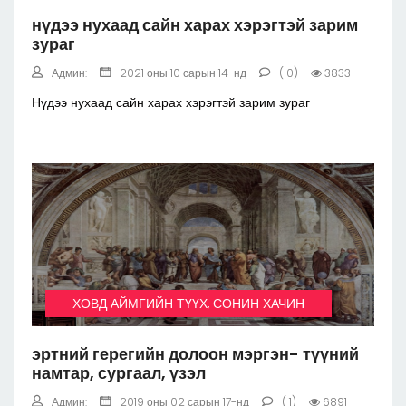
нүдээ нухаад сайн харах хэрэгтэй зарим
зураг
Админ:
2021 оны 10 сарын 14-нд
( 0)
3833
Нүдээ нухаад сайн харах хэрэгтэй зарим зураг
ХОВД АЙМГИЙН ТҮҮХ, СОНИН ХАЧИН
эртний герегийн долоон мэргэн- түүний
намтар, сургаал, үзэл
Админ:
2019 оны 02 сарын 17-нд
( 1)
6891