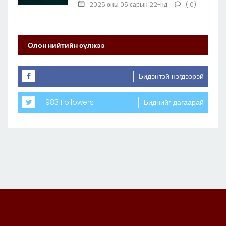
2025 оны 05 сарын 22-нд
( 0)
Олон нийтийн сүлжээ
Бидэнтэй нэгдээрэй
983 Followers
Биднийг дагаарай