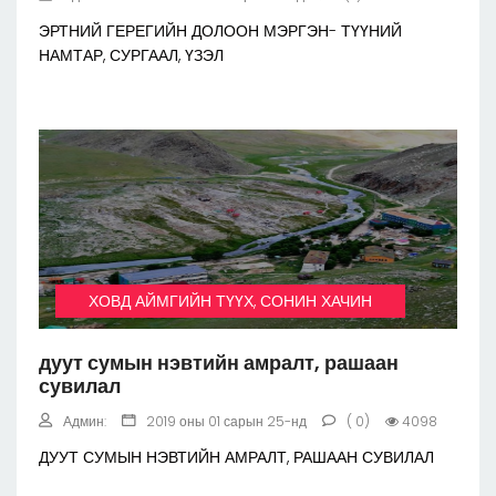
ЭРТНИЙ ГЕРЕГИЙН ДОЛООН МЭРГЭН- ТҮҮНИЙ
НАМТАР, СУРГААЛ, ҮЗЭЛ
ХОВД АЙМГИЙН ТҮҮХ, СОНИН ХАЧИН
дуут сумын нэвтийн амралт, рашаан
сувилал
Админ:
2019 оны 01 сарын 25-нд
( 0)
4098
ДУУТ СУМЫН НЭВТИЙН АМРАЛТ, РАШААН СУВИЛАЛ