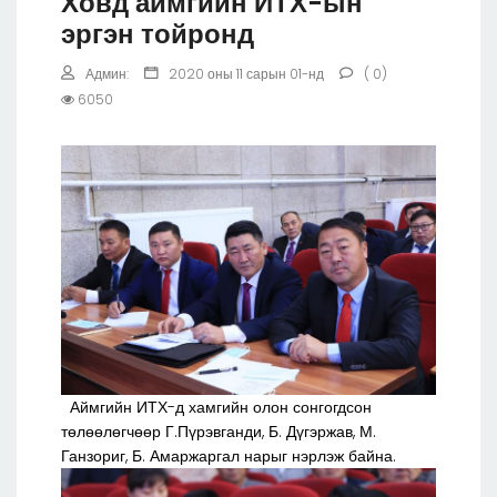
Ховд аймгийн ИТХ-ын
эргэн тойронд
Админ:
2020 оны 11 сарын 01-нд
( 0)
6050
Аймгийн ИТХ-д хамгийн олон сонгогдсон
төлөөлөгчөөр Г.Пүрэвганди, Б. Дүгэржав, М.
Ганзориг, Б. Амаржаргал нарыг нэрлэж байна.