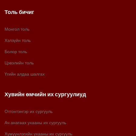
Толь бичиг
Монгол толь
Хэлзүйн толь
Болор толь
Цэвэлийн толь
Үгийн алдаа шалгах
Хувийн өмчийн их сургуулиуд
Отгонтэнгэр их сургууль
Ач анагаах ухааны их сургууль
Хүмүүнлэгийн ухааны их сургууль