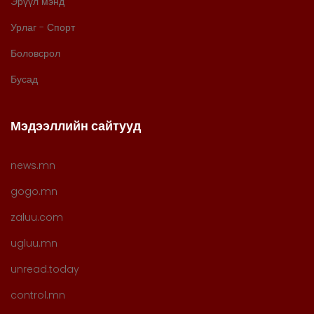
Эрүүл мэнд
Урлаг - Спорт
Боловсрол
Бусад
Мэдээллийн сайтууд
news.mn
gogo.mn
zaluu.com
ugluu.mn
unread.today
control.mn