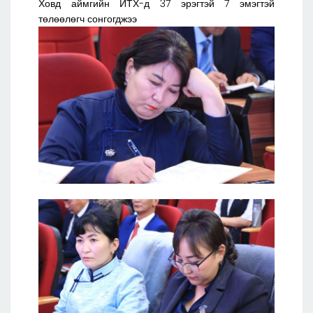
Ховд аймгийн ИТХ-д 37 эрэгтэй 7 эмэгтэй
төлөөлөгч сонгогджээ