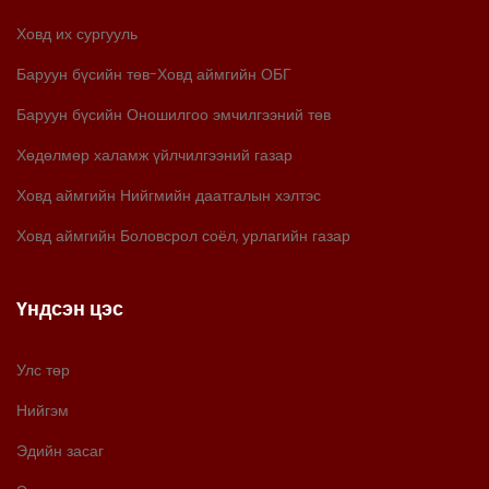
Ховд их сургууль
Баруун бүсийн төв-Ховд аймгийн ОБГ
Баруун бүсийн Оношилгоо эмчилгээний төв
Хөдөлмөр халамж үйлчилгээний газар
Ховд аймгийн Нийгмийн даатгалын хэлтэс
Ховд аймгийн Боловсрол соёл, урлагийн газар
Үндсэн цэс
Улс төр
Нийгэм
Эдийн засаг