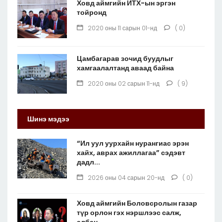
Ховд аймгийн ИТХ-ын эргэн
тойронд
2020 оны 11 сарын 01-нд
( 0)
Цамбагарав зочид буудлыг
хамгаалалтанд аваад байна
2020 оны 02 сарын 11-нд
( 9)
Шинэ мэдээ
“Ил уул уурхайн нурангиас эрэн
хайх, аврах ажиллагаа” сэдэвт
дадл...
2026 оны 04 сарын 20-нд
( 0)
Ховд аймгийн Боловсролын газар
түр орлон гэх нэршлээс салж,
албан...