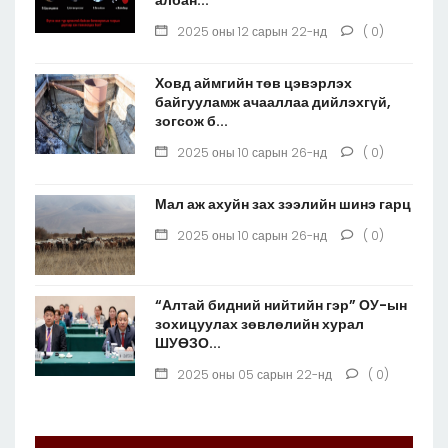
2025 оны 12 сарын 22-нд
( 0)
Ховд аймгийн төв цэвэрлэх
байгууламж ачааллаа дийлэхгүй,
зогсож б...
2025 оны 10 сарын 26-нд
( 0)
Мал аж ахуйн зах зээлийн шинэ гарц
2025 оны 10 сарын 26-нд
( 0)
“Алтай бидний нийтийн гэр” ОУ-ын
зохицуулах зөвлөлийн хурал
ШУӨЗО...
2025 оны 05 сарын 22-нд
( 0)