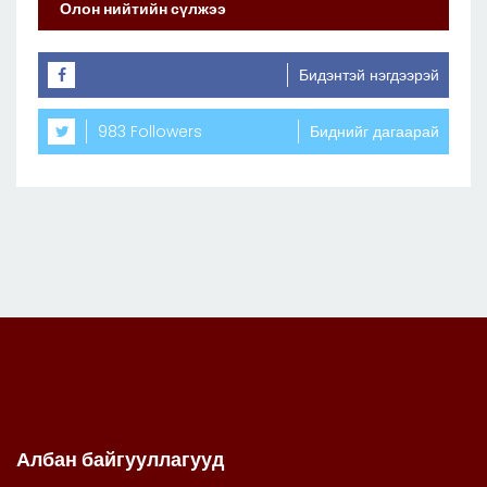
Олон нийтийн сүлжээ
Бидэнтэй нэгдээрэй
983 Followers
Биднийг дагаарай
Албан байгууллагууд