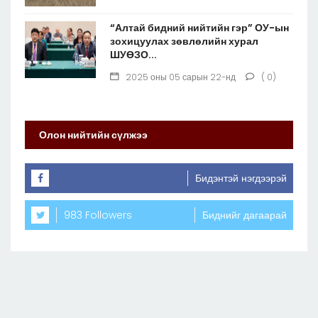
“Алтай бидний нийтийн гэр” ОУ-ын
зохицуулах зөвлөлийн хурал
ШУӨЗО...
2025 оны 05 сарын 22-нд
( 0)
Олон нийтийн сүлжээ
Бидэнтэй нэгдээрэй
983 Followers
Биднийг дагаарай