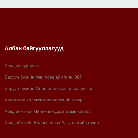
Албан байгууллагууд
Ховд их сургууль
Баруун бүсийн төв-Ховд аймгийн ОБГ
Баруун бүсийн Оношилгоо эмчилгээний төв
Хөдөлмөр халамж үйлчилгээний газар
Ховд аймгийн Нийгмийн даатгалын хэлтэс
Ховд аймгийн Боловсрол соёл, урлагийн газар