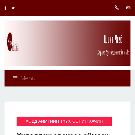
Menu
ХОВД АЙМГИЙН ТҮҮХ, СОНИН ХАЧИН