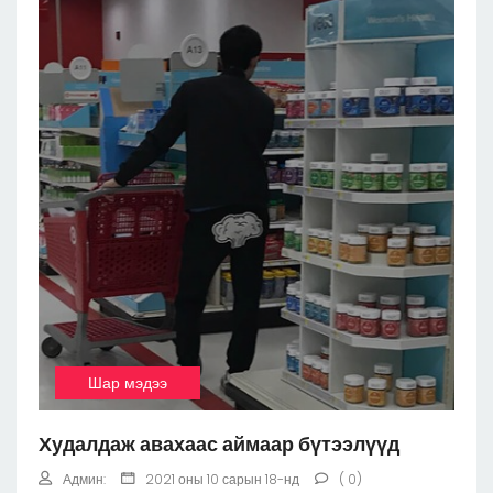
Шар мэдээ
Худалдаж авахаас аймаар бүтээлүүд
Админ:
2021 оны 10 сарын 18-нд
( 0)