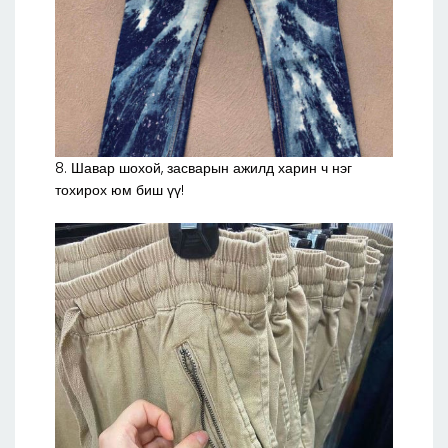
8. Шавар шохой, засварын ажилд харин ч нэг
тохирох юм биш үү!