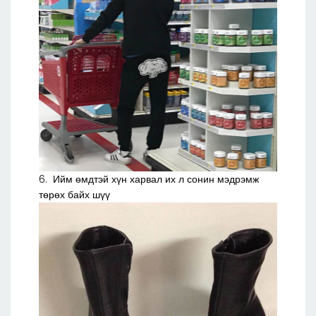
6. Ийм өмдтэй хүн харвал их л сонин мэдрэмж
төрөх байх шүү