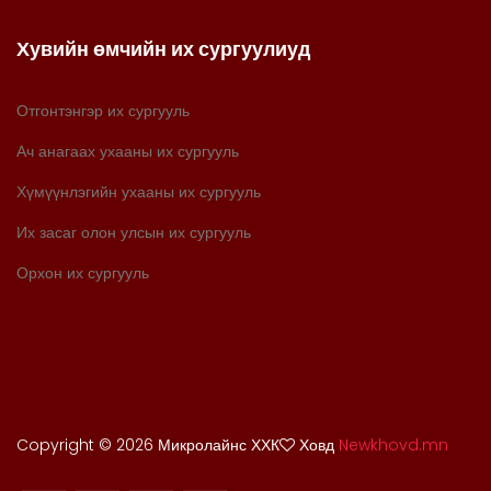
Хувийн өмчийн их сургуулиуд
Отгонтэнгэр их сургууль
Ач анагаах ухааны их сургууль
Хүмүүнлэгийн ухааны их сургууль
Их засаг олон улсын их сургууль
Орхон их сургууль
Copyright ©
2026 Микролайнс ХХК
Ховд
Newkhovd.mn