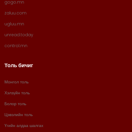
gogo.mn
zaluu.com
ugluu.mn
unread.today
control.mn
Толь бичиг
Монгол толь
Хэлзүйн толь
Болор толь
Цэвэлийн толь
Үгийн алдаа шалгах