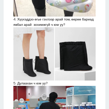
4. Хүүхэддээ өгье гэхлээр арай том, өөрөө бариад
явбал арай зохимжгүй ч юм уу?
5. Дулаахан ч юм уу?