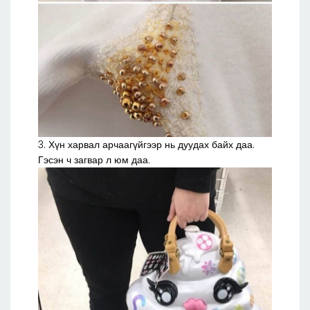
3. Хүн харвал арчаагүйгээр нь дуудах байх даа.
Гэсэн ч загвар л юм даа.