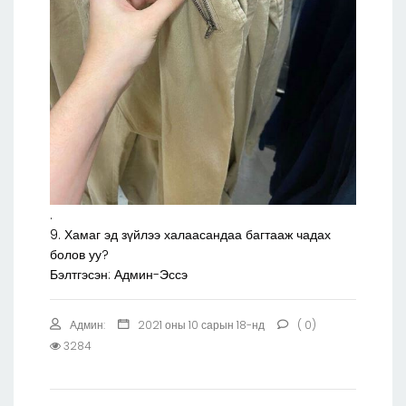
.
9. Хамаг эд зүйлээ халаасандаа багтааж чадах
болов уу?
Бэлтгэсэн: Админ-Эссэ
Админ:
2021 оны 10 сарын 18-нд
( 0)
3284