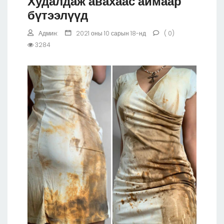
Худалдаж авахаас аймаар
бүтээлүүд
Админ:
2021 оны 10 сарын 18-нд
( 0)
3284