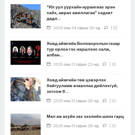
“Ил уул уурхайн нурангиас эрэн
хайх, аврах ажиллагаа” сэдэвт
дадл...
2026 оны 04 сарын 20-нд
( 0)
Ховд аймгийн Боловсролын газар
түр орлон гэх нэршлээс салж,
албан...
2025 оны 12 сарын 22-нд
( 0)
Ховд аймгийн төв цэвэрлэх
байгууламж ачааллаа дийлэхгүй,
зогсож б...
2025 оны 10 сарын 26-нд
( 0)
Мал аж ахуйн зах зээлийн шинэ гарц
2025 оны 10 сарын 26-нд
( 0)