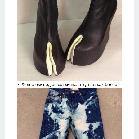
7. Хөдөө өмчөөд очвол хичнээн хүн гайхах болоо