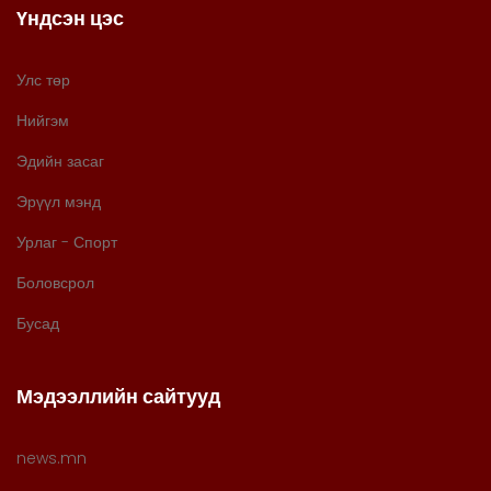
Үндсэн цэс
Улс төр
Нийгэм
Эдийн засаг
Эрүүл мэнд
Урлаг - Спорт
Боловсрол
Бусад
Мэдээллийн сайтууд
news.mn