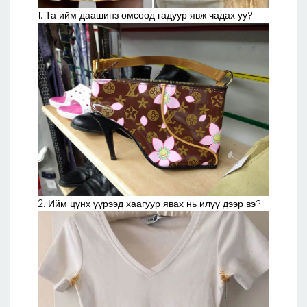
1. Та ийм даашинз өмсөөд гадуур явж чадах уу?
2. Ийм цүнх үүрээд хаагуур явах нь илүү дээр вэ?