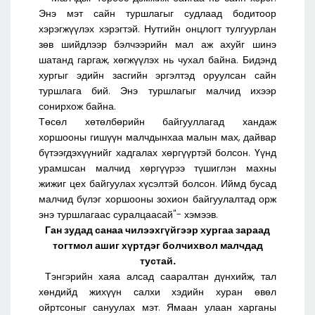
Энэ мэт сайн туршлагыг судлаад бодитоор
хэрэгжүүлэх хэрэгтэй. Нутгийн онцлогт тулгуурлан
зөв шийдлээр бэлчээрийн мал аж ахуйг шинэ
шатанд гаргаж, хөгжүүлэх нь чухал байна. Бидэнд
хургыг эдийн засгийн эргэлтэд оруулсан сайн
туршлага бий. Энэ туршлагыг малчид ихээр
сонирхож байна.
Төсөл хөтөлбөрийн байгууллагад хандаж
хоршооны гишүүн малчдынхаа малын мах, дайвар
бүтээгдэхүүнийг хадгалах хөргүүртэй болсон. Үүнд
урамшсан малчид хөргүүрээ түшиглэн махны
жижиг цех байгуулах хүсэлтэй болсон. Иймд бусад
малчид бүлэг хоршооны зохион байгуулалтад орж
энэ туршлагаас суралцаасай"- хэмээв.
Ган зудад санаа чилээхгүйгээр хургаа зараад
тогтмол ашиг хүртдэг болчихвол малчдад
тустай.
Тэнгэрийн хаяа алсад сааралтан дүнхийж, тал
хөндийд жихүүн салхи хэдийн хуран өвөл
ойртсоныг сануулах мэт. Ямаан улаан харганы