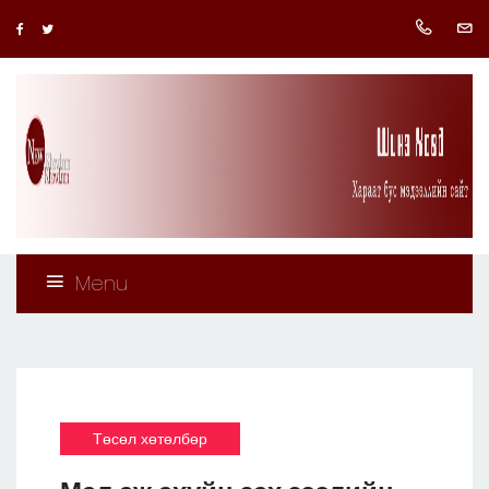
Menu
Төсөл хөтөлбөр