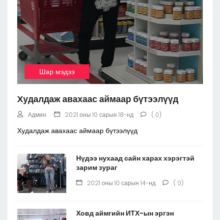
Шар мэдээ
Худалдаж авахаас аймаар бүтээлүүд
Админ:
2021 оны 10 сарын 18-нд
( 0)
Худалдаж авахаас аймаар бүтээлүүд
Нүдээ нухаад сайн харах хэрэгтэй
зарим зураг
2021 оны 10 сарын 14-нд
( 0)
Ховд аймгийн ИТХ-ын эргэн