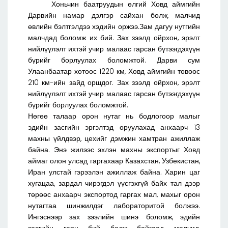
Хоньчин баатруудын өлгий Ховд аймгийн
Дарвийн намар дэлгэр сайхан болж, малчид
өвлийн бэлтгэлдээ хэдийн оржээ.Зам дагуу нутгийн
малчдад боломж их бий. Зах зээлд ойрхон, эрэлт
нийлүүлэлт ихтэй учир малаас гарсан бүтээгдэхүүн
бүрийг борлуулах боломжтой. Дарви сум
Улаанбаатар хотоос 1220 км, Ховд аймгийн төвөөс
210 км-ийн зайд оршдог. Зах зээлд ойрхон, эрэлт
нийлүүлэлт ихтэй учир малаас гарсан бүтээгдэхүүн
бүрийг борлуулах боломжтой.
Нөгөө талаар орон нутаг нь бодлогоор малыг
эдийн засгийн эргэлтэд оруулахад анхаарч 13
махны үйлдвэр, цехийг дэмжин хамтран ажиллаж
байна. Энэ жилээс эхлэн махны экспортыг Ховд
аймаг олон улсад гаргахаар Казахстан, Узбекистан,
Иран улстай гэрээлэн ажиллаж байна. Харин цаг
хугацаа, зардал чирэгдэл үүсгэхгүй байх тал дээр
төрөөс анхаарч экспортод гаргах мал, махыг орон
нутагтаа шинжилдэг лабораторитой болжээ.
Ингэснээр зах зээлийн шинэ боломж, эдийн