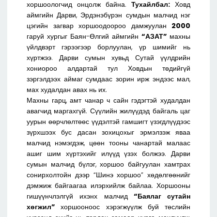
хоршоологчид онцолж байна.
Тухайлбал:
Ховд
аймгийн Дарви, Эрдэнэбүрэн сумдын малчид нэг
цэгийн загвар хоршоодоороо дамжуулан
2000
гаруй хургыг Баян-Өлгий аймгийн
“АЗАТ”
махны
үйлдвэрт гэрээгээр борлуулан, үр шимийг нь
хүртжээ. Дарви сумын хувьд Сутай үүлдрийн
хониороо алдартай тул Ховдын төдийгүй
зэргэлдээх аймаг сумдаас зорин ирж эндээс мал,
мах худалдан авах нь их.
Махны гарц, амт чанар ч сайн гэдэгтэй худалдан
авагчид маргахгүй. Сүүлийн жилүүдэд байгаль цаг
уурын өөрчлөлтөөс үүдэлтэй гамшигт үзэгдлүүдээс
зүрхшээх бус дасан зохицохыг эрмэлзэж яваа
малчид нэмэгдэж, цөөн тооны чанартай малаас
ашиг шим хүртэхийг илүүд үзэх болжээ. Дарви
сумын малчид бүлэг, хоршоо байгуулан хамтрах
сонирхолтойн дээр “Шинэ хоршоо” хөдөлгөөнийг
дэмжиж байгаагаа илэрхийлж байлаа. Хоршооны
гишүүнчлэлгүй ихэнх малчид
“Баялаг сутайн
хөгжил”
хоршооноос хэрэгжүүлж буй төслийн