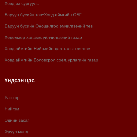
Ховд их сургууль
Баруун бүсийн төв-Ховд аймгийн ОБГ
Баруун бүсийн Оношилгоо эмчилгээний төв
Хөдөлмөр халамж үйлчилгээний газар
Ховд аймгийн Нийгмийн даатгалын хэлтэс
Ховд аймгийн Боловсрол соёл, урлагийн газар
Үндсэн цэс
Улс төр
Нийгэм
Эдийн засаг
Эрүүл мэнд