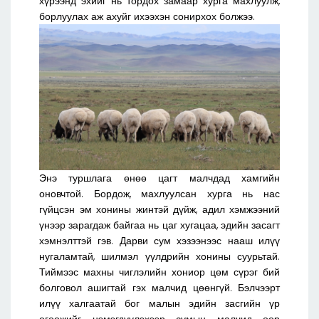
хүрээнд эхийг нь тордох замаар хурга махлуулж,
борлуулах аж ахуйг ихээхэн сонирхох болжээ.
Энэ туршлага өнөө цагт малчдад хамгийн
оновчтой. Бордож, махлуулсан хурга нь нас
гүйцсэн эм хонины жинтэй дүйж, адил хэмжээний
үнээр зарагдаж байгаа нь цаг хугацаа, эдийн засагт
хэмнэлттэй гэв. Дарви сум хэзээнээс нааш илүү
нугаламтай, шилмэл үүлдрийн хонины суурьтай.
Тиймээс махны чиглэлийн хониор цөм сүрэг бий
болговол ашигтай гэх малчид цөөнгүй. Бэлчээрт
илүү халгаатай бог малын эдийн засгийн үр
өгөөжийг нэмэгдүүлэхээр сумын малчид өөр