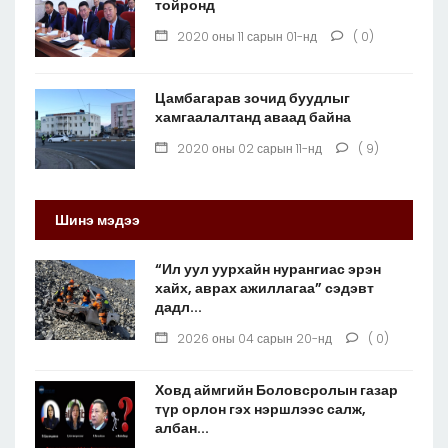
тойронд
2020 оны 11 сарын 01-нд
( 0)
Цамбагарав зочид буудлыг
хамгаалалтанд аваад байна
2020 оны 02 сарын 11-нд
( 9)
Шинэ мэдээ
“Ил уул уурхайн нурангиас эрэн
хайх, аврах ажиллагаа” сэдэвт
дадл...
2026 оны 04 сарын 20-нд
( 0)
Ховд аймгийн Боловсролын газар
түр орлон гэх нэршлээс салж,
албан...