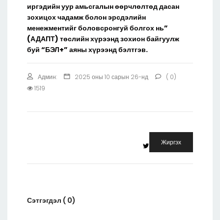
иргэдийн уур амьсгалын өөрчлөлтөд дасан
зохицох чадамж болон эрсдэлийн
менежментийг боловсронгуй болгох нь”
(АДАПТ) төслийн хүрээнд зохион байгуулж
буй “БЭЛ+” аяны хүрээнд бэлтгэв.
Админ:
2025 оны 10 сарын 26-нд
( 0)
1519
Жиргэх
Сэтгэгдэл ( 0)