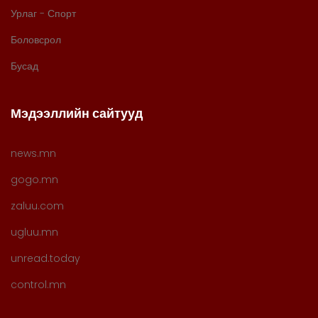
Урлаг - Спорт
Боловсрол
Бусад
Мэдээллийн сайтууд
news.mn
gogo.mn
zaluu.com
ugluu.mn
unread.today
control.mn