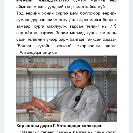
аймгаас махны үүлдрийн эцэг мал хайсангүй.
Тэд өөрийн хонин сүргээ цөм болгохоор өөрийн
сумаас дөрвөн шилмэл хуц тавьж, эх малыг бордох
замаар хурга махлуулж, гарсан төлийг нь 7-9
сартайд нь заржээ. Зарим малчид хургыг эм хонь,
сайн төлөгний үнээр зарж байгааг гайхсан хэмээн
“Баялаг сутайн хөгжил” -хоршооны дарга
Г.Алтанцэцэг онцлов.
Хоршооны дарга Г.Алтанцэцэг хэлэхдээ:
- “Малчдыг төрөөс дэмжиж байгаа нь сайн хэрэг.