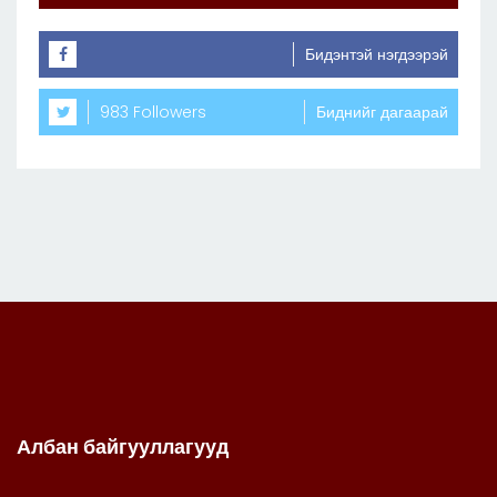
Бидэнтэй нэгдээрэй
983 Followers
Биднийг дагаарай
Албан байгууллагууд