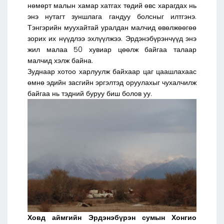
нөмөрт малын хамар хатгах төдий өвс харагдах нь
энэ нутагт зуншлага гандуу болсныг илтгэнэ.
Тэнгэрийн муухайтай уралдан малчид өвөлжөөгөө
зорих их нүүдлээ эхлүүлжээ. Эрдэнэбүрэнчүүд энэ
жил малаа 50 хувиар цөөлж байгаа талаар
малчид хэлж байна.
Зуднаар хотоо харлуулж байхаар цаг цаашлахаас
өмнө эдийн засгийн эргэлтэд оруулахыг чухалчилж
байгаа нь тэдний буруу биш болов уу.
Ховд аймгийн Эрдэнэбүрэн сумын Хонгио