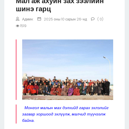
Мал аж ахуйн зах зээлийн
шинэ гарц
Админ:
2025 оны 10 сарын 26-нд
( 0)
1519
Монгол малын мах дэлхийд гарах эхлэлийг
загвар хоршоод эхлүүлж, малчид түүчээлж
байна.