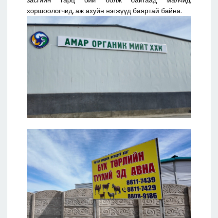
засгийн гарц бий болж байгаад малчид,
хоршоологчид, аж ахуйн нэгжүүд баяртай байна.