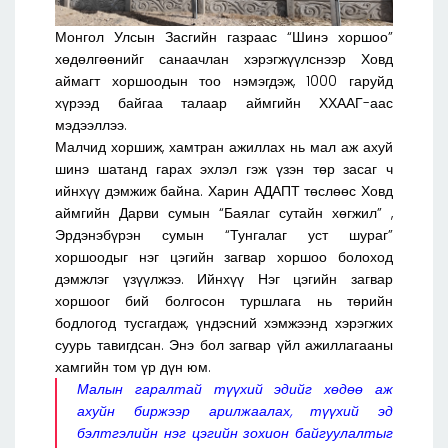
Монгол Улсын Засгийн газраас “Шинэ хоршоо”
хөдөлгөөнийг санаачлан хэрэгжүүлснээр Ховд
аймагт хоршоодын тоо нэмэгдэж, 1000 гаруйд
хүрээд байгаа талаар аймгийн ХХААГ-аас
мэдээллээ.
Малчид хоршиж, хамтран ажиллах нь мал аж ахуй
шинэ шатанд гарах эхлэл гэж үзэн төр засаг ч
ийнхүү дэмжиж байна. Харин АДАПТ төслөөс Ховд
аймгийн Дарви сумын “Баялаг сутайн хөгжил” ,
Эрдэнэбүрэн сумын “Тунгалаг уст шураг”
хоршоодыг нэг цэгийн загвар хоршоо болоход
дэмжлэг үзүүлжээ. Ийнхүү Нэг цэгийн загвар
хоршоог бий болгосон туршлага нь төрийн
бодлогод тусгагдаж, үндэсний хэмжээнд хэрэгжих
суурь тавигдсан. Энэ бол загвар үйл ажиллагааны
хамгийн том үр дүн юм.
Малын гаралтай түүхий эдийг хөдөө аж
ахуйн биржээр арилжаалах, түүхий эд
бэлтгэлийн нэг цэгийн зохион байгуулалтыг