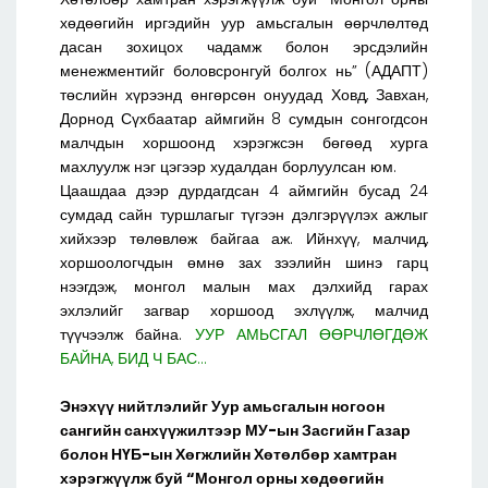
хөдөөгийн иргэдийн уур амьсгалын өөрчлөлтөд
дасан зохицох чадамж болон эрсдэлийн
менежментийг боловсронгуй болгох нь” (АДАПТ)
төслийн хүрээнд өнгөрсөн онуудад Ховд, Завхан,
Дорнод Сүхбаатар аймгийн 8 сумдын сонгогдсон
малчдын хоршоонд хэрэгжсэн бөгөөд хурга
махлуулж нэг цэгээр худалдан борлуулсан юм.
Цаашдаа дээр дурдагдсан 4 аймгийн бусад 24
сумдад сайн туршлагыг түгээн дэлгэрүүлэх ажлыг
хийхээр төлөвлөж байгаа аж. Ийнхүү, малчид,
хоршоологчдын өмнө зах зээлийн шинэ гарц
нээгдэж, монгол малын мах дэлхийд гарах
эхлэлийг загвар хоршоод эхлүүлж, малчид
түүчээлж байна.
УУР АМЬСГАЛ ӨӨРЧЛӨГДӨЖ
БАЙНА, БИД Ч БАС...
Энэхүү нийтлэлийг Уур амьсгалын ногоон
сангийн санхүүжилтээр МУ-ын Засгийн Газар
болон НҮБ-ын Хөгжлийн Хөтөлбөр хамтран
хэрэгжүүлж буй “Монгол орны хөдөөгийн