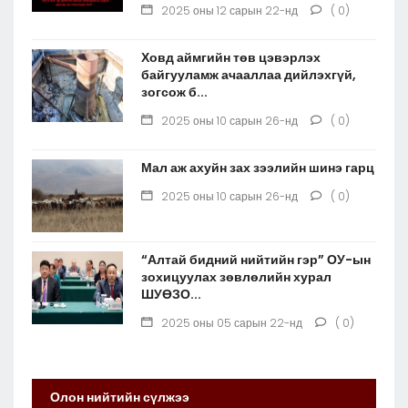
2025 оны 12 сарын 22-нд
( 0)
Ховд аймгийн төв цэвэрлэх
байгууламж ачааллаа дийлэхгүй,
зогсож б...
2025 оны 10 сарын 26-нд
( 0)
Мал аж ахуйн зах зээлийн шинэ гарц
2025 оны 10 сарын 26-нд
( 0)
“Алтай бидний нийтийн гэр” ОУ-ын
зохицуулах зөвлөлийн хурал
ШУӨЗО...
2025 оны 05 сарын 22-нд
( 0)
Олон нийтийн сүлжээ