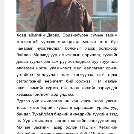
Ховд аймгийн Дарви, Эрдэнэбүрэн сумын зарим
малчидтай уулзаж ярилцахад малын тоог бус
чанарыг чухалчилдаг болсныг харж болохоор
байлаа. Малчид уур амьсгалын өөрчлөлт, түүнийг
даван туулах зөв зам руу хөтлөгджээ. Зуун зуунаас
өвлөгдөн ирсэн уламжлалт мал маллагааг орчин
үетэйгээ уялдуулан яаж хөгжүүлэх вэ? гэдэг
сэтгэлгээний өөрчлөлт бий болжээ. Нэг малын
ашиг шимийг хүртэх гэж олон жилийг зориулдаг
хэвшмэл ойлголт ард үлдлээ.
Эдгээр үйл ажиллагаа нь хэд хэдэн олон улсын
төсөл хөтөлбөрийн хүрээнд хэрэгжсэн туршлагууд
байдаг. Тухайлбал бидний өнөөдрийн түүхийн эзэд
нь Уур амьсгалын ногоон сангийн санхүүжилтээр
МУ-ын Засгийн Газар болон НҮБ-ын Хөгжлийн
Хөтөлбөр хамтран хэрэгжүүлж буй “Монгол орны