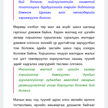
бий болгож, нийлүүлэлтийн оновчтой
тогтолцоог бүрдүүлэхийг төрийн бодлогоор
дэмжиж Цагаан алт хөтөлбөрийг
хэрэгжүүлэх болсон.
Өөрөөр хэлбэл төр мал аж ахуйг шинэ шатанд
гаргахыг дэмжиж байна. Харин малчид нэг цэгийн
загвар хоршооны туршлагаас суралцан, малчдыг
дэмжиж олгосон зээлийг үр дүнтэйгээр зарцуулбал
том боломж, эдийн засгийн шинэ гарц нээгдэх
боломж байна. Хоршооны гишүүн малчдын малыг
нэг цэгт төвлөрүүлэх зориулалтын хашаа, түүхий
эдийг хадгалах хөргүүрийг төслөөс олгожээ.
Ингэснээр малчид нэг цэгийн загвар
хоршоогоор дамжуулан дундын
зуучлалгүйгээр худалдан авагчдад чанарын
урамшуулалтай үнээр борлуулах боломж бий
болжээ.
Малын мах, сүү, түүхий эдээс олох жилийн орлого
тогтмолжин, өрхийн амьжиргаа дээшилж байгааг