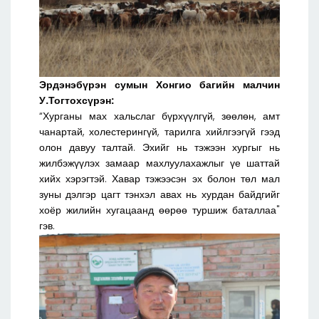
Эрдэнэбүрэн сумын Хонгио багийн малчин
У.Тогтохсүрэн:
“Хурганы мах хальслаг бүрхүүлгүй, зөөлөн, амт
чанартай, холестерингүй, тарилга хийлгээгүй гээд
олон давуу талтай. Эхийг нь тэжээн хургыг нь
жилбэжүүлэх замаар махлуулахажлыг үе шаттай
хийх хэрэгтэй. Хавар тэжээсэн эх болон төл мал
зуны дэлгэр цагт тэнхэл авах нь хурдан байдгийг
хоёр жилийн хугацаанд өөрөө туршиж баталлаа"
гэв.