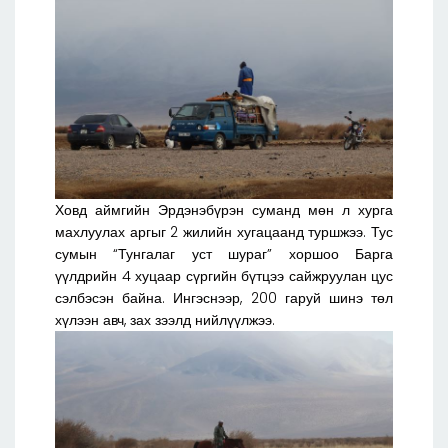
Ховд аймгийн Эрдэнэбүрэн суманд мөн л хурга
махлуулах аргыг 2 жилийн хугацаанд туршжээ. Тус
сумын “Тунгалаг уст шураг” хоршоо Барга
үүлдрийн 4 хуцаар сүргийн бүтцээ сайжруулан цус
сэлбэсэн байна. Ингэснээр, 200 гаруй шинэ төл
хүлээн авч, зах зээлд нийлүүлжээ.