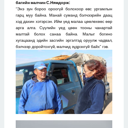
багийн малчин С.Нямдорж:
“Энэ зун бороо ороогүй болохоор өвс ургамлын
гарц муу байна. Манай суманд бэлчээрийн даац
хэд дахин хэтэрсэн. Ийм үед малаа цөөлөхөөс өөр
арга алга. Сүүлийн үед цөөн тооны чанартай
малтай болох санаа байна. Малыг богино
хугацаанд эдийн засгийн эргэлтэд оруулж чадвал,
бэлчээр доройтохгүй, малчид зүдрэхгүй байх” гэв.