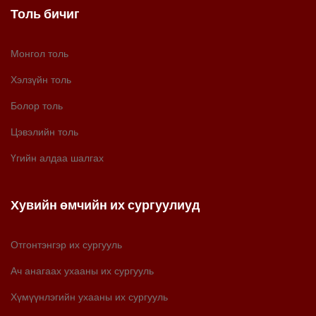
Толь бичиг
Монгол толь
Хэлзүйн толь
Болор толь
Цэвэлийн толь
Үгийн алдаа шалгах
Хувийн өмчийн их сургуулиуд
Отгонтэнгэр их сургууль
Ач анагаах ухааны их сургууль
Хүмүүнлэгийн ухааны их сургууль