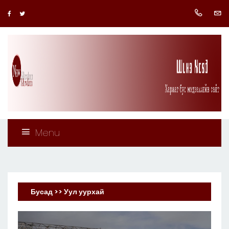
Menu
Бусад >> Уул уурхай