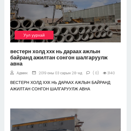
Уул уурхай
вестерн холд ххк нь дараах ажлын
байранд ажилтан сонгон шалгаруулж
авна
Админ:
2019 оны 03 сарын 28-нд
( 0)
3140
ВЕСТЕРН ХОЛД ХХК НЬ ДАРААХ АЖЛЫН БАЙРАНД
АЖИЛТАН СОНГОН ШАЛГАРУУЛЖ АВНА