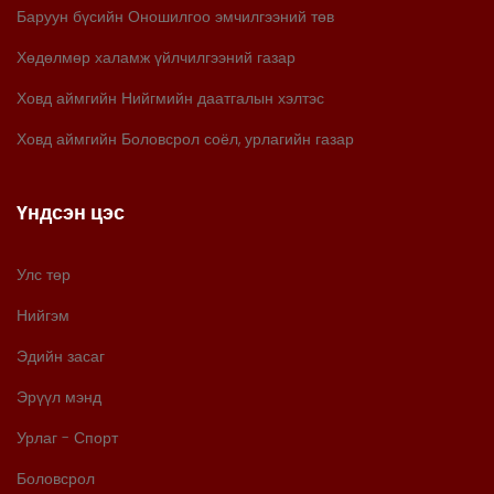
Баруун бүсийн Оношилгоо эмчилгээний төв
Хөдөлмөр халамж үйлчилгээний газар
Ховд аймгийн Нийгмийн даатгалын хэлтэс
Ховд аймгийн Боловсрол соёл, урлагийн газар
Үндсэн цэс
Улс төр
Нийгэм
Эдийн засаг
Эрүүл мэнд
Урлаг - Спорт
Боловсрол