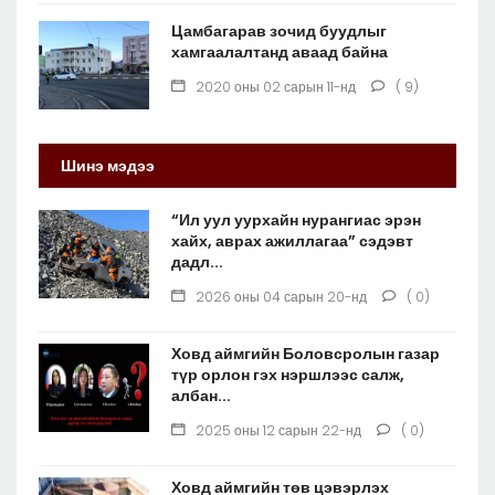
Цамбагарав зочид буудлыг
хамгаалалтанд аваад байна
2020 оны 02 сарын 11-нд
( 9)
Шинэ мэдээ
“Ил уул уурхайн нурангиас эрэн
хайх, аврах ажиллагаа” сэдэвт
дадл...
2026 оны 04 сарын 20-нд
( 0)
Ховд аймгийн Боловсролын газар
түр орлон гэх нэршлээс салж,
албан...
2025 оны 12 сарын 22-нд
( 0)
Ховд аймгийн төв цэвэрлэх