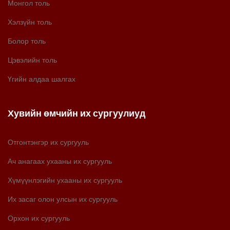
Монгол толь
Хэлзүйн толь
Болор толь
Цэвэлийн толь
Үгийн алдаа шалгах
Хувийн өмчийн их сургуулиуд
Отгонтэнгэр их сургууль
Ач анагаах ухааны их сургууль
Хүмүүнлэгийн ухааны их сургууль
Их засаг олон улсын их сургууль
Орхон их сургууль