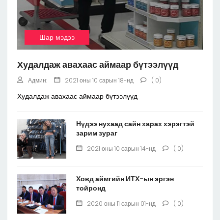
Шар мэдээ
Худалдаж авахаас аймаар бүтээлүүд
Админ:
2021 оны 10 сарын 18-нд
( 0)
Худалдаж авахаас аймаар бүтээлүүд
Нүдээ нухаад сайн харах хэрэгтэй
зарим зураг
2021 оны 10 сарын 14-нд
( 0)
Ховд аймгийн ИТХ-ын эргэн
тойронд
2020 оны 11 сарын 01-нд
( 0)