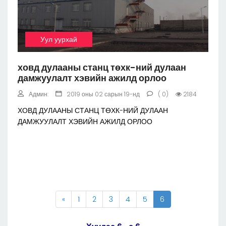
Уул уурхай
ховд дулааны станц төхк-ний дулаан
дамжуулалт хэвийн ажилд орлоо
Админ:
2019 оны 02 сарын 19-нд
( 0)
2184
ХОВД ДУЛААНЫ СТАНЦ ТӨХК-НИЙ ДУЛААН
ДАМЖУУЛАЛТ ХЭВИЙН АЖИЛД ОРЛОО
«
1
2
3
4
5
6