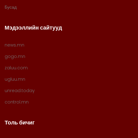
Бусад
Мэдээллийн сайтууд
news.mn
gogo.mn
zaluu.com
ugluu.mn
unread.today
control.mn
Толь бичиг