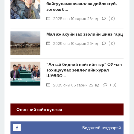
байгууламж ачааллаа дийлэхгүй,
зогсож б...
2025 оны 10 сарын 26-нд
( 0)
Мал аж ахуйн зах зээлийн шинэ гарц
2025 оны 10 сарын 26-нд
( 0)
“Алтай бидний нийтийн гэр” ОУ-ын
зохицуулах зөвлөлийн хурал
ШУӨЗО...
2025 оны 05 сарын 22-нд
( 0)
Олон нийтийн сүлжээ
Бидэнтэй нэгдээрэй