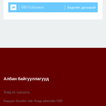
983 Followers
Биднийг дагаарай
Албан байгууллагууд
Ховд их сургууль
Баруун бүсийн төв-Ховд аймгийн ОБГ