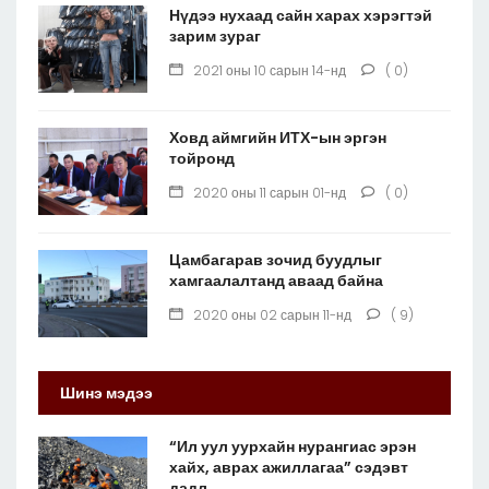
Нүдээ нухаад сайн харах хэрэгтэй
зарим зураг
2021 оны 10 сарын 14-нд
( 0)
Ховд аймгийн ИТХ-ын эргэн
тойронд
2020 оны 11 сарын 01-нд
( 0)
Цамбагарав зочид буудлыг
хамгаалалтанд аваад байна
2020 оны 02 сарын 11-нд
( 9)
Шинэ мэдээ
“Ил уул уурхайн нурангиас эрэн
хайх, аврах ажиллагаа” сэдэвт
дадл...