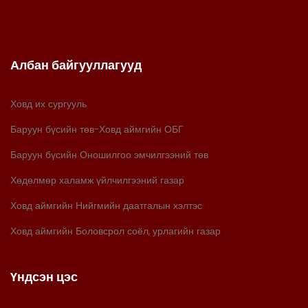
Албан байгууллагууд
Ховд их сургууль
Баруун бүсийн төв-Ховд аймгийн ОБГ
Баруун бүсийн Оношилгоо эмчилгээний төв
Хөдөлмөр халамж үйлчилгээний газар
Ховд аймгийн Нийгмийн даатгалын хэлтэс
Ховд аймгийн Боловсрол соёл, урлагийн газар
Үндсэн цэс