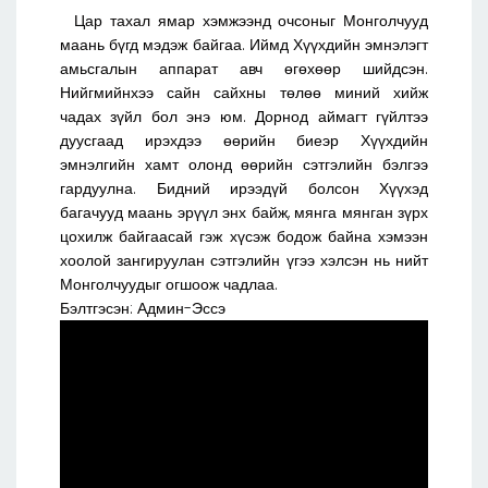
Цар тахал ямар хэмжээнд очсоныг Монголчууд
маань бүгд мэдэж байгаа. Иймд Хүүхдийн эмнэлэгт
амьсгалын аппарат авч өгөхөөр шийдсэн.
Нийгмийнхээ сайн сайхны төлөө миний хийж
чадах зүйл бол энэ юм. Дорнод аймагт гүйлтээ
дуусгаад ирэхдээ өөрийн биеэр Хүүхдийн
эмнэлгийн хамт олонд өөрийн сэтгэлийн бэлгээ
гардуулна. Бидний ирээдүй болсон Хүүхэд
багачууд маань эрүүл энх байж, мянга мянган зүрх
цохилж байгаасай гэж хүсэж бодож байна хэмээн
хоолой зангируулан сэтгэлийн үгээ хэлсэн нь нийт
Монголчуудыг огшоож чадлаа.
Бэлтгэсэн: Админ-Эссэ