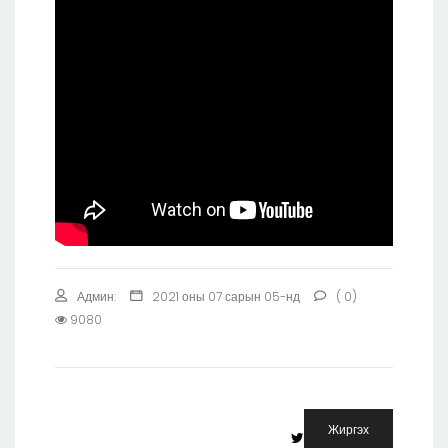
Админ:
2021 оны 07 сарын 05-нд
( 0)
9080
Жиргэх