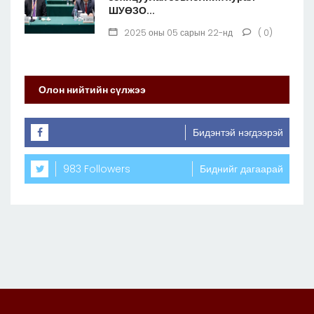
ШУӨЗО...
2025 оны 05 сарын 22-нд
( 0)
Олон нийтийн сүлжээ
Бидэнтэй нэгдээрэй
983 Followers
Биднийг дагаарай