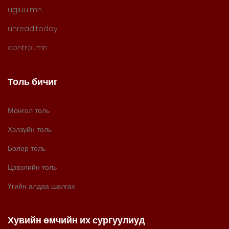
ugluu.mn
unread.today
control.mn
Толь бичиг
Монгол толь
Хэлзүйн толь
Болор толь
Цэвэлийн толь
Үгийн алдаа шалгах
Хувийн өмчийн их сургуулиуд