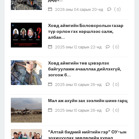
2026 оны 04 сарын 20-нд
( 0)
Ховд аймгийн Боловсролын газар
түр орлон гэх нэршлээс салж,
албан...
2025 оны 12 сарын 22-нд
( 0)
Ховд аймгийн төв цэвэрлэх
байгууламж ачааллаа дийлэхгүй,
зогсож б...
2025 оны 10 сарын 26-нд
( 0)
Мал аж ахуйн зах зээлийн шинэ гарц
2025 оны 10 сарын 26-нд
( 0)
“Алтай бидний нийтийн гэр” ОУ-ын
зохицуулах зөвлөлийн хурал