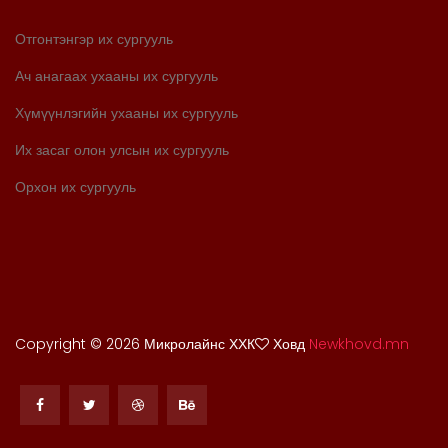
Отгонтэнгэр их сургууль
Ач анагаах ухааны их сургууль
Хүмүүнлэгийн ухааны их сургууль
Их засаг олон улсын их сургууль
Орхон их сургууль
Copyright ©
2026 Микролайнс ХХК
Ховд
Newkhovd.mn