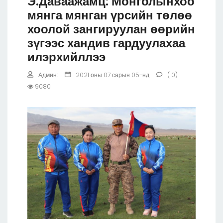
Э.Даваажамц: Монголынхоо
мянга мянган үрсийн төлөө
хоолой зангируулан өөрийн
зүгээс хандив гардуулахаа
илэрхийллээ
Админ:
2021 оны 07 сарын 05-нд
( 0)
9080