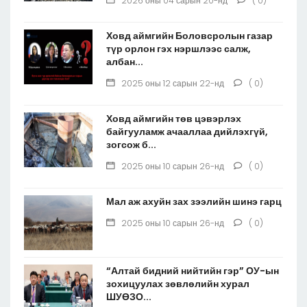
2026 оны 04 сарын 20-нд
( 0)
Ховд аймгийн Боловсролын газар
түр орлон гэх нэршлээс салж,
албан...
2025 оны 12 сарын 22-нд
( 0)
Ховд аймгийн төв цэвэрлэх
байгууламж ачааллаа дийлэхгүй,
зогсож б...
2025 оны 10 сарын 26-нд
( 0)
Мал аж ахуйн зах зээлийн шинэ гарц
2025 оны 10 сарын 26-нд
( 0)
“Алтай бидний нийтийн гэр” ОУ-ын
зохицуулах зөвлөлийн хурал
ШУӨЗО...