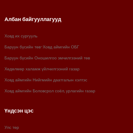
Албан байгууллагууд
Ховд их сургууль
Баруун бүсийн төв-Ховд аймгийн ОБГ
Баруун бүсийн Оношилгоо эмчилгээний төв
Хөдөлмөр халамж үйлчилгээний газар
Ховд аймгийн Нийгмийн даатгалын хэлтэс
Ховд аймгийн Боловсрол соёл, урлагийн газар
Үндсэн цэс
Улс төр