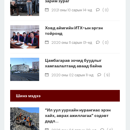
зарим зураг
2021 оны 10 сарын 14-нд
( 0)
Ховд аймгийн ИТХ-ын эргэн
тойронд
2020 оны 11 сарын 01-нд
( 0)
Цамбагарав зочид буудлыг
хамгаалалтанд аваад байна
2020 оны 02 сарын 11-нд
( 9)
Шинэ мэдээ
“Ил уул уурхайн нурангиас эрэн
хайх, аврах ажиллагаа” сэдэвт
дадл...