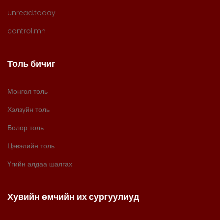
unread.today
control.mn
Толь бичиг
Монгол толь
Хэлзүйн толь
Болор толь
Цэвэлийн толь
Үгийн алдаа шалгах
Хувийн өмчийн их сургуулиуд