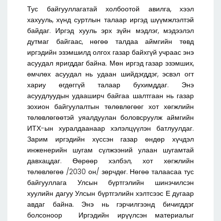
Тус байгууллагатай холбоотой авилга, хээл
хахууль, хүнд суртлын талаар иргэд шүүмжлэлтэй
байдаг. Иргэд хууль эрх зүйн мэдлэг, мэдээлэл
дутмаг байгаас, нөгөө талдаа аймгийн төвд
иргэдийн эзэмшилд олгох газар байхгүй учраас энэ
асуудал яригддаг байна. Мөн иргэд газар эзэмших,
өмчлөх асуудал нь удаан шийдэгддэг, эсвэл огт
хариу өгдөггүй талаар бухимддаг. Энэ
асуудлуудын удааширч байгаа шалтгаан нь газар
зохион байгуулалтын төлөвлөгөөг хот хөгжлийн
төлөвлөгөөтэй уяалдуулан боловсруулж аймгийн
ИТХ-ын хуралдаанаар хэлэлцүүлэн батлуулдаг.
Зарим иргэдийн хүссэн газар өндөр хүчдэл
инженерийн шугам сүлжээний улаан шугамтай
давхацдаг. Өөрөөр хэлбэл, хот хөгжлийн
төлөвлөгөө /2030 он/ зөрчдөг. Нөгөө талаасаа тус
байгууллага Улсын бүртгэлийн шинэчилсэн
хуулийн дагуу Улсын бүртгэлийн хэлтсээс Е дугаар
авдаг байна. Энэ нь гэрчилгээнд бичигддэг
болсоноор Иргэдийн ирүүлсэн материалыг