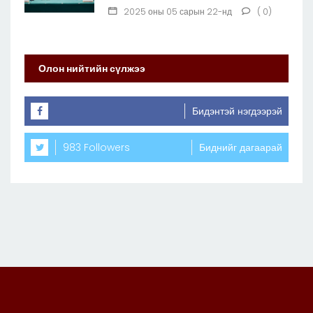
2025 оны 05 сарын 22-нд
( 0)
Олон нийтийн сүлжээ
Бидэнтэй нэгдээрэй
983 Followers
Биднийг дагаарай