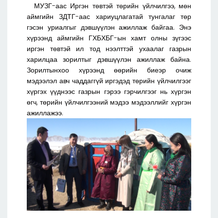
МУЗГ-аас Иргэн төвтэй төрийн үйлчилгээ, мөн
аймгийн ЗДТГ-аас хариуцлагатай тунгалаг төр
гэсэн уриалгыг дэвшүүлэн ажиллаж байгаа. Энэ
хүрээнд аймгийн ГХБХБГ-ын хамт олны зүгээс
иргэн төвтэй ил тод нээлттэй ухаалаг газрын
харилцаа зорилтыг дэвшүүлэн ажиллаж байна.
Зорилтынхоо хүрээнд өөрийн биеэр очиж
мэдээлэл авч чаддаггүй иргэдэд төрийн үйлчилгээг
хүргэх үүднээс газрын гэрээ гэрчилгээг нь хүргэн
өгч, төрийн үйлчилгээний мэдээ мэдээллийг хүргэн
ажиллажээ.