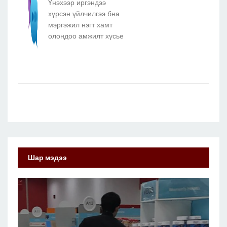
Үнэхээр иргэндээ
хүрсэн үйлчилгээ бна
мэргэжил нэгт хамт
олондоо амжилт хүсье
Шар мэдээ