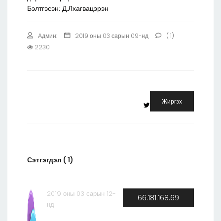
Бэлтгэсэн: Д.Лхагвацэрэн
Админ:
2019 оны 03 сарын 09-нд
( 1)
2230
Жиргэх
Сэтгэгдэл ( 1)
2019 оны 03 сарын 12-
66.181.168.69
нд