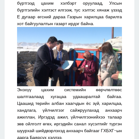
бүртгээд цахим хэлбэрт оруулаад, Улсын
бүртгэлийн хэлтэст илгээж, тус хэлтэс хянаж үзээд
Е дугаар өгсний дараа Газрын харилцаа барилга
хот байгуулалтын газарт ирдэг байна.
Энэхүү цахим системийн өөрчлөлтөөс
шалтгаалаад хугацаа удаашралтай байгаа.
Цаашид төрийн албан хаагчдын ёс зүй, харилцаа,
хандлага, үйлчилгээг сайжруулахад анхаарч
ажиллан, Иргэдэд ажил, үйлчилгээнийхээ талаар
зөв ойлголт өгөх, иргэдийн санал хүсэлтийг түргэн
шуурхай шийдвэрлэхэд анхаарч байгааг ГХБХГ-ын
дарга Баярсүх хэллээ.