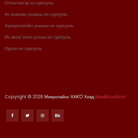
Отгонтэнгэр их сургууль
Ач анагаах ухааны их сургууль
Хүмүүнлэгийн ухааны их сургууль
Их засаг олон улсын их сургууль
Орхон их сургууль
Copyright ©
2026 Микролайнс ХХК
Ховд
Newkhovd.mn