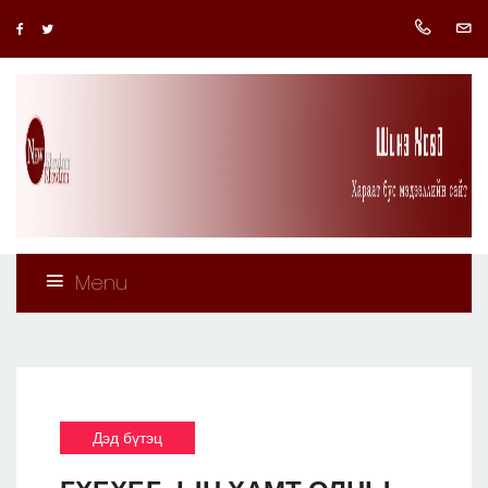
Menu
Дэд бүтэц