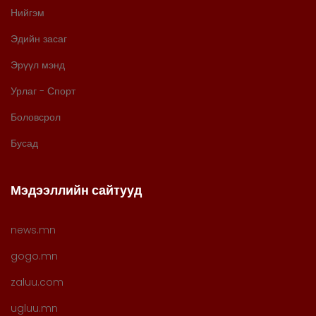
Нийгэм
Эдийн засаг
Эрүүл мэнд
Урлаг - Спорт
Боловсрол
Бусад
Мэдээллийн сайтууд
news.mn
gogo.mn
zaluu.com
ugluu.mn