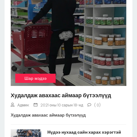
Шар мэдээ
Худалдаж авахаас аймаар бүтээлүүд
Админ:
2021 оны 10 сарын 18-нд
( 0)
Худалдаж авахаас аймаар бүтээлүүд
Нүдээ нухаад сайн харах хэрэгтэй