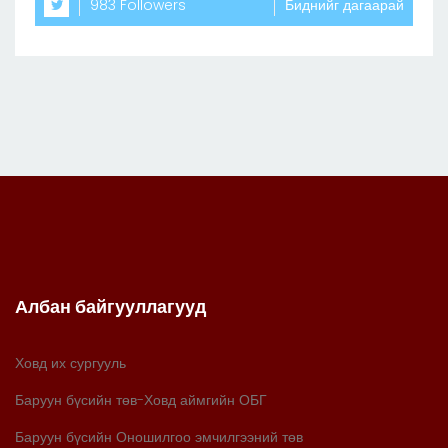
983 Followers
Биднийг дагаарай
Албан байгууллагууд
Ховд их сургууль
Баруун бүсийн төв-Ховд аймгийн ОБГ
Баруун бүсийн Оношилгоо эмчилгээний төв