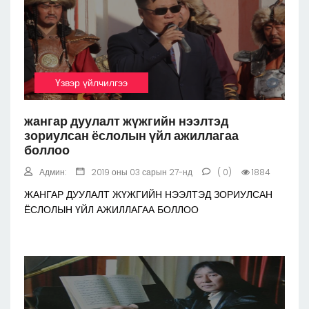
Үзвэр үйлчилгээ
жангар дуулалт жүжгийн нээлтэд
зориулсан ёслолын үйл ажиллагаа
боллоо
Админ:
2019 оны 03 сарын 27-нд
( 0)
1884
ЖАНГАР ДУУЛАЛТ ЖҮЖГИЙН НЭЭЛТЭД ЗОРИУЛСАН
ЁСЛОЛЫН ҮЙЛ АЖИЛЛАГАА БОЛЛОО