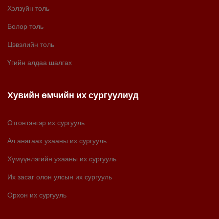
Хэлзүйн толь
Болор толь
Цэвэлийн толь
Үгийн алдаа шалгах
Хувийн өмчийн их сургуулиуд
Отгонтэнгэр их сургууль
Ач анагаах ухааны их сургууль
Хүмүүнлэгийн ухааны их сургууль
Их засаг олон улсын их сургууль
Орхон их сургууль