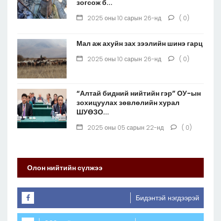
зогсож б...
2025 оны 10 сарын 26-нд
( 0)
Мал аж ахуйн зах зээлийн шинэ гарц
2025 оны 10 сарын 26-нд
( 0)
“Алтай бидний нийтийн гэр” ОУ-ын
зохицуулах зөвлөлийн хурал
ШУӨЗО...
2025 оны 05 сарын 22-нд
( 0)
Олон нийтийн сүлжээ
Бидэнтэй нэгдээрэй