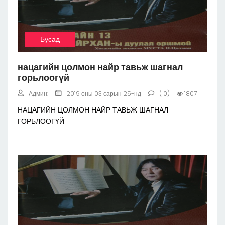
Бусад
нацагийн цолмон найр тавьж шагнал
горьлоогүй
Админ:
2019 оны 03 сарын 25-нд
( 0)
1807
НАЦАГИЙН ЦОЛМОН НАЙР ТАВЬЖ ШАГНАЛ
ГОРЬЛООГҮЙ