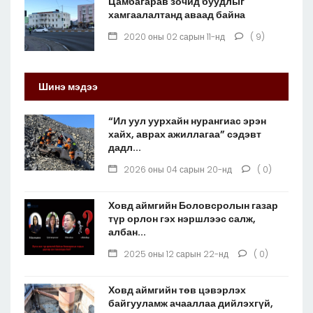
Цамбагарав зочид буудлыг
хамгаалалтанд аваад байна
2020 оны 02 сарын 11-нд
( 9)
Шинэ мэдээ
“Ил уул уурхайн нурангиас эрэн
хайх, аврах ажиллагаа” сэдэвт
дадл...
2026 оны 04 сарын 20-нд
( 0)
Ховд аймгийн Боловсролын газар
түр орлон гэх нэршлээс салж,
албан...
2025 оны 12 сарын 22-нд
( 0)
Ховд аймгийн төв цэвэрлэх
байгууламж ачааллаа дийлэхгүй,