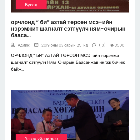
Бусад
орчлонд “ би” азтай төрсөн мсэ-ийн
нэрэмжит шагналт сэтгүүлч ням-очирын
бааса...
Админ:
2019 оны 03 сарын 25-нд
( 0)
3500
ОРЧЛОНД “ БИ” АЗТАЙ ТӨРСӨН МСЭ-ийн нэрэмжит
шагналт сэтгүүлч Ням-Очирын Баасанжав ингэж бичиж
байж...
Үзвэр үйлчилгээ