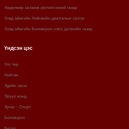
Хөдөлмөр халамж үйлчилгээний газар
Ховд аймгийн Нийгмийн даатгалын хэлтэс
Ховд аймгийн Боловсрол соёл, урлагийн газар
Үндсэн цэс
Улс төр
Нийгэм
Эдийн засаг
Эрүүл мэнд
Урлаг - Спорт
Боловсрол
Бусад