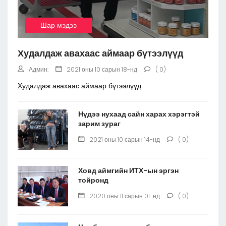
Шар мэдээ
Худалдаж авахаас аймаар бүтээлүүд
Админ:
2021 оны 10 сарын 18-нд
( 0)
Худалдаж авахаас аймаар бүтээлүүд
Нүдээ нухаад сайн харах хэрэгтэй
зарим зураг
2021 оны 10 сарын 14-нд
( 0)
Ховд аймгийн ИТХ-ын эргэн
тойронд
2020 оны 11 сарын 01-нд
( 0)