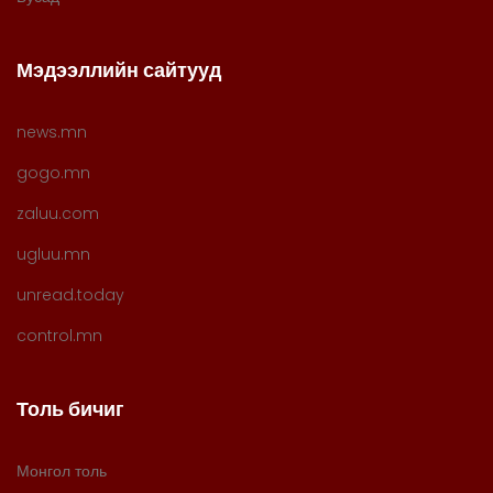
Мэдээллийн сайтууд
news.mn
gogo.mn
zaluu.com
ugluu.mn
unread.today
control.mn
Толь бичиг
Монгол толь