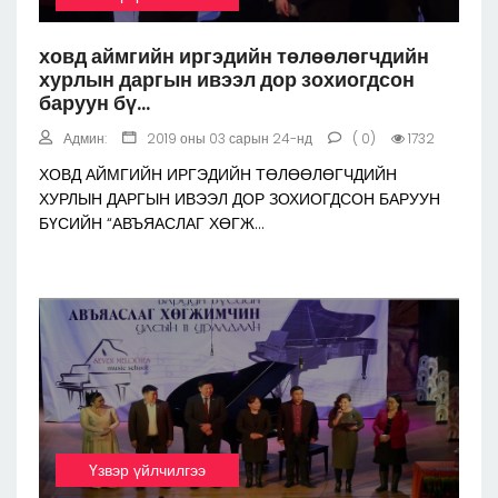
ховд аймгийн иргэдийн төлөөлөгчдийн
хурлын даргын ивээл дор зохиогдсон
баруун бү...
Админ:
2019 оны 03 сарын 24-нд
( 0)
1732
ХОВД АЙМГИЙН ИРГЭДИЙН ТӨЛӨӨЛӨГЧДИЙН
ХУРЛЫН ДАРГЫН ИВЭЭЛ ДОР ЗОХИОГДСОН БАРУУН
БҮСИЙН “АВЪЯАСЛАГ ХӨГЖ...
Үзвэр үйлчилгээ