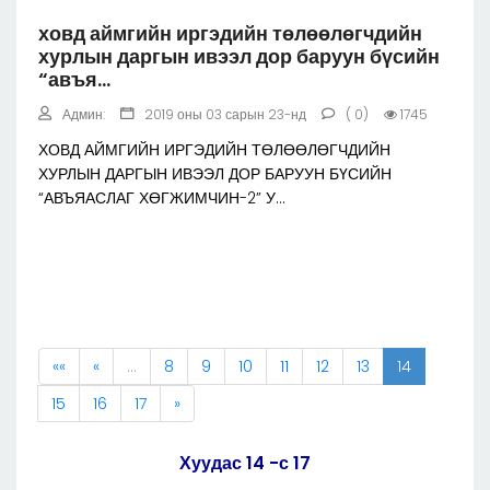
ховд аймгийн иргэдийн төлөөлөгчдийн
хурлын даргын ивээл дор баруун бүсийн
“авъя...
Админ:
2019 оны 03 сарын 23-нд
( 0)
1745
ХОВД АЙМГИЙН ИРГЭДИЙН ТӨЛӨӨЛӨГЧДИЙН
ХУРЛЫН ДАРГЫН ИВЭЭЛ ДОР БАРУУН БҮСИЙН
“АВЪЯАСЛАГ ХӨГЖИМЧИН-2” У...
««
«
…
8
9
10
11
12
13
14
15
16
17
»
Хуудас 14 -с 17