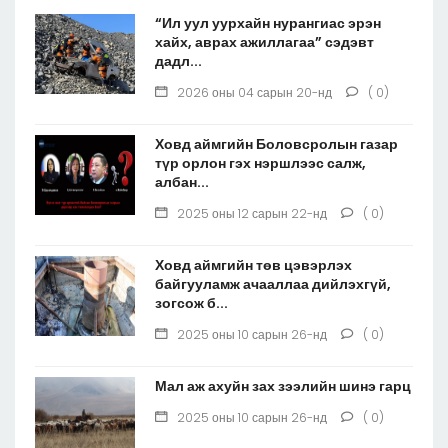
“Ил уул уурхайн нурангиас эрэн
хайх, аврах ажиллагаа” сэдэвт
дадл...
2026 оны 04 сарын 20-нд
( 0)
Ховд аймгийн Боловсролын газар
түр орлон гэх нэршлээс салж,
албан...
2025 оны 12 сарын 22-нд
( 0)
Ховд аймгийн төв цэвэрлэх
байгууламж ачааллаа дийлэхгүй,
зогсож б...
2025 оны 10 сарын 26-нд
( 0)
Мал аж ахуйн зах зээлийн шинэ гарц
2025 оны 10 сарын 26-нд
( 0)