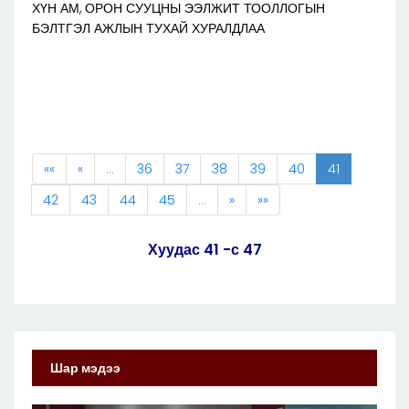
ХҮН АМ, ОРОН СУУЦНЫ ЭЭЛЖИТ ТООЛЛОГЫН
БЭЛТГЭЛ АЖЛЫН ТУХАЙ ХУРАЛДЛАА
««
«
…
36
37
38
39
40
41
42
43
44
45
…
»
»»
Хуудас 41 -с 47
Шар мэдээ