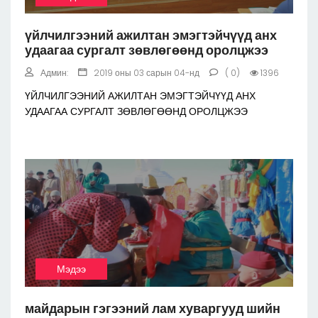
үйлчилгээний ажилтан эмэгтэйчүүд анх
удаагаа сургалт зөвлөгөөнд оролцжээ
Админ:
2019 оны 03 сарын 04-нд
( 0)
1396
ҮЙЛЧИЛГЭЭНИЙ АЖИЛТАН ЭМЭГТЭЙЧҮҮД АНХ
УДААГАА СУРГАЛТ ЗӨВЛӨГӨӨНД ОРОЛЦЖЭЭ
Мэдээ
майдарын гэгээний лам хуваргууд шийн