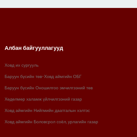
Албан байгууллагууд
Ховд их сургууль
Баруун бүсийн төв-Ховд аймгийн ОБГ
Баруун бүсийн Оношилгоо эмчилгээний төв
Хөдөлмөр халамж үйлчилгээний газар
Ховд аймгийн Нийгмийн даатгалын хэлтэс
Ховд аймгийн Боловсрол соёл, урлагийн газар