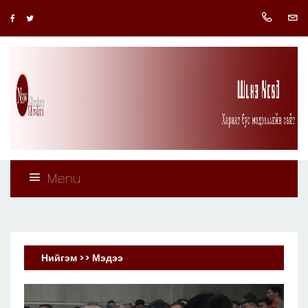
Menu
Нийгэм >> Мэдээ