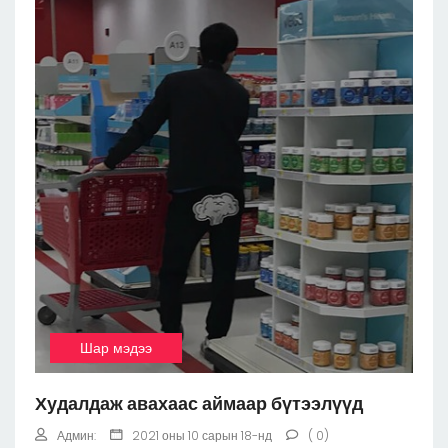
Шар мэдээ
Худалдаж авахаас аймаар бүтээлүүд
Админ:
2021 оны 10 сарын 18-нд
( 0)