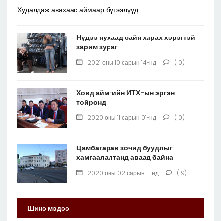
Худалдаж авахаас аймаар бүтээлүүд
Нүдээ нухаад сайн харах хэрэгтэй
зарим зураг
2021 оны 10 сарын 14-нд
( 0)
Ховд аймгийн ИТХ-ын эргэн
тойронд
2020 оны 11 сарын 01-нд
( 0)
Цамбагарав зочид буудлыг
хамгаалалтанд аваад байна
2020 оны 02 сарын 11-нд
( 9)
Шинэ мэдээ