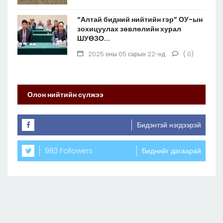
“Алтай бидний нийтийн гэр” ОУ-ын
зохицуулах зөвлөлийн хурал
ШУӨЗО...
2025 оны 05 сарын 22-нд
( 0)
Олон нийтийн сүлжээ
Бидэнтэй нэгдээрэй
983 Followers
Биднийг дагаарай