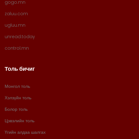
gogo.mn
zaluu.com
ugluu.mn
unread.today
control.mn
Толь бичиг
Монгол толь
Хэлзүйн толь
Болор толь
Цэвэлийн толь
Үгийн алдаа шалгах