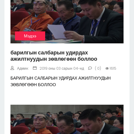
Мэдээ
барилгын салбарын удирдах
ажилтнуудын зөвлөгөөн боллоо
Админ:
2019 оны 03 сарын 04-нд
( 0)
1615
БАРИЛГЫН САЛБАРЫН УДИРДАХ АЖИЛТНУУДЫН
ЗӨВЛӨГӨӨН БОЛЛОО