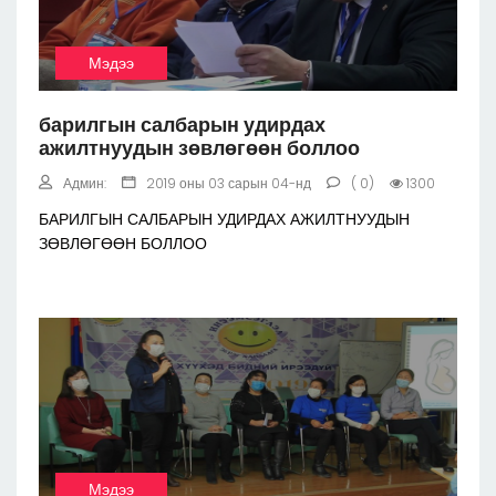
Мэдээ
барилгын салбарын удирдах
ажилтнуудын зөвлөгөөн боллоо
Админ:
2019 оны 03 сарын 04-нд
( 0)
1300
БАРИЛГЫН САЛБАРЫН УДИРДАХ АЖИЛТНУУДЫН
ЗӨВЛӨГӨӨН БОЛЛОО
Мэдээ