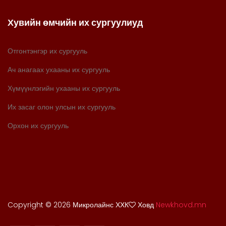
Хувийн өмчийн их сургуулиуд
Отгонтэнгэр их сургууль
Ач анагаах ухааны их сургууль
Хүмүүнлэгийн ухааны их сургууль
Их засаг олон улсын их сургууль
Орхон их сургууль
Copyright ©
2026 Микролайнс ХХК
Ховд
Newkhovd.mn