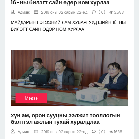
16-ны билэгт сайн өдөр ном хурлаа
Админ:
2019 оны 02 сарын 22-нд
( 0)
2583
МАЙДАРЫН ГЭГЭЭНИЙ ЛАМ ХУВАРГУУД ШИЙН 16-НЫ
БИЛЭГТ САЙН ӨДӨР НОМ ХУРЛАА
Мэдээ
хүн ам, орон сууцны ээлжит тооллогын
бэлтгэл ажлын тухай хуралдлаа
Админ:
2019 оны 02 сарын 22-нд
( 0)
1638