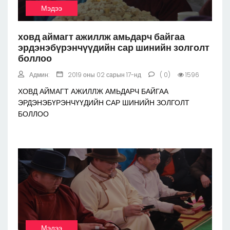
Мэдээ
ховд аймагт ажиллж амьдарч байгаа
эрдэнэбүрэнчүүдийн сар шинийн золголт
боллоо
Админ:
2019 оны 02 сарын 17-нд
( 0)
1596
ХОВД АЙМАГТ АЖИЛЛЖ АМЬДАРЧ БАЙГАА
ЭРДЭНЭБҮРЭНЧҮҮДИЙН САР ШИНИЙН ЗОЛГОЛТ
БОЛЛОО
Мэдээ