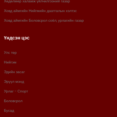
Хөдөлмөр халамж үйлчилгээний газар
Ховд аймгийн Нийгмийн даатгалын хэлтэс
Ховд аймгийн Боловсрол соёл, урлагийн газар
Үндсэн цэс
Улс төр
Нийгэм
Эдийн засаг
Эрүүл мэнд
Урлаг - Спорт
Боловсрол
Бусад