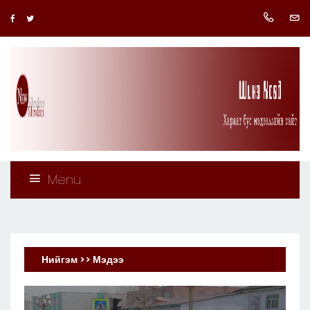
Menu
Нийгэм >> Мэдээ