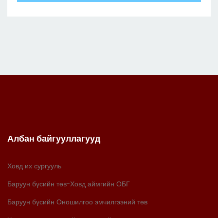
Албан байгууллагууд
Ховд их сургууль
Баруун бүсийн төв-Ховд аймгийн ОБГ
Баруун бүсийн Оношилгоо эмчилгээний төв