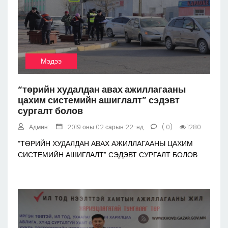
Мэдээ
“төрийн худалдан авах ажиллагааны
цахим системийн ашиглалт” сэдэвт
сургалт болов
Админ:
2019 оны 02 сарын 22-нд
( 0)
1280
“ТӨРИЙН ХУДАЛДАН АВАХ АЖИЛЛАГААНЫ ЦАХИМ
СИСТЕМИЙН АШИГЛАЛТ” СЭДЭВТ СУРГАЛТ БОЛОВ