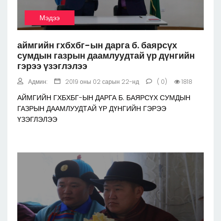
Мэдээ
аймгийн гхбхбг-ын дарга б. баярсүх
сумдын газрын даамлуудтай үр дүнгийн
гэрээ үзэглэлээ
Админ:
2019 оны 02 сарын 22-нд
( 0)
1818
АЙМГИЙН ГХБХБГ-ЫН ДАРГА Б. БАЯРСҮХ СУМДЫН
ГАЗРЫН ДААМЛУУДТАЙ ҮР ДҮНГИЙН ГЭРЭЭ
ҮЗЭГЛЭЛЭЭ