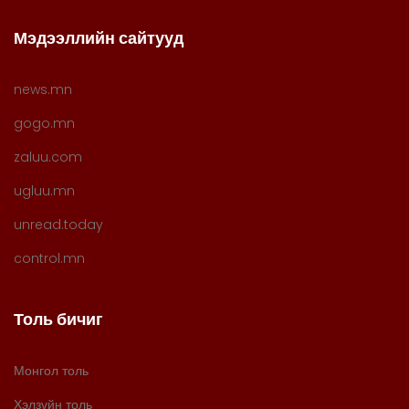
Мэдээллийн сайтууд
news.mn
gogo.mn
zaluu.com
ugluu.mn
unread.today
control.mn
Толь бичиг
Монгол толь
Хэлзүйн толь