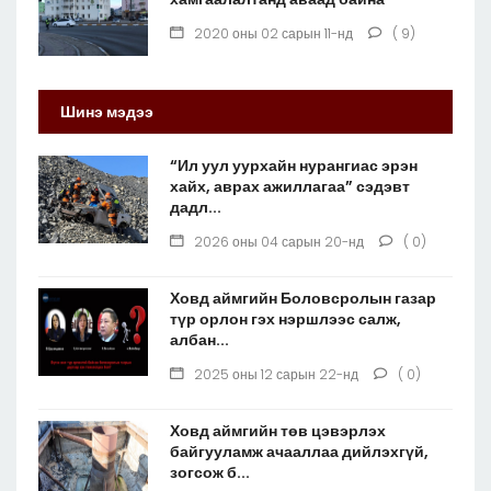
2020 оны 02 сарын 11-нд
( 9)
Шинэ мэдээ
“Ил уул уурхайн нурангиас эрэн
хайх, аврах ажиллагаа” сэдэвт
дадл...
2026 оны 04 сарын 20-нд
( 0)
Ховд аймгийн Боловсролын газар
түр орлон гэх нэршлээс салж,
албан...
2025 оны 12 сарын 22-нд
( 0)
Ховд аймгийн төв цэвэрлэх
байгууламж ачааллаа дийлэхгүй,
зогсож б...