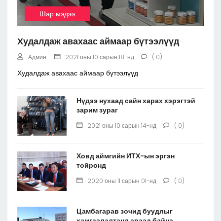
Шар мэдээ
Худалдаж авахаас аймаар бүтээлүүд
Админ:
2021 оны 10 сарын 18-нд
( 0)
Худалдаж авахаас аймаар бүтээлүүд
Нүдээ нухаад сайн харах хэрэгтэй
зарим зураг
2021 оны 10 сарын 14-нд
( 0)
Ховд аймгийн ИТХ-ын эргэн
тойронд
2020 оны 11 сарын 01-нд
( 0)
Цамбагарав зочид буудлыг
хамгаалалтанд аваад байна