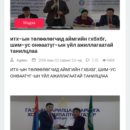
Мэдээ
итх-ын төлөөлөгчид аймгийн гхбхбг,
шим-ус онөаатүг-ын үйл ажиллагаатай
танилцлаа
Админ:
2019 оны 02 сарын 22-нд
( 0)
1988
ИТХ-ЫН ТӨЛӨӨЛӨГЧИД АЙМГИЙН ГХБХБГ, ШИМ-УС
ОНӨААТҮГ-ЫН ҮЙЛ АЖИЛЛАГААТАЙ ТАНИЛЦЛАА