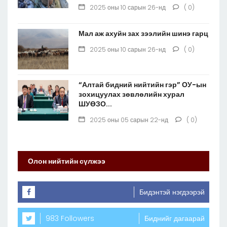
2025 оны 10 сарын 26-нд
( 0)
Мал аж ахуйн зах зээлийн шинэ гарц
2025 оны 10 сарын 26-нд
( 0)
“Алтай бидний нийтийн гэр” ОУ-ын
зохицуулах зөвлөлийн хурал
ШУӨЗО...
2025 оны 05 сарын 22-нд
( 0)
Олон нийтийн сүлжээ
Бидэнтэй нэгдээрэй
983 Followers
Биднийг дагаарай