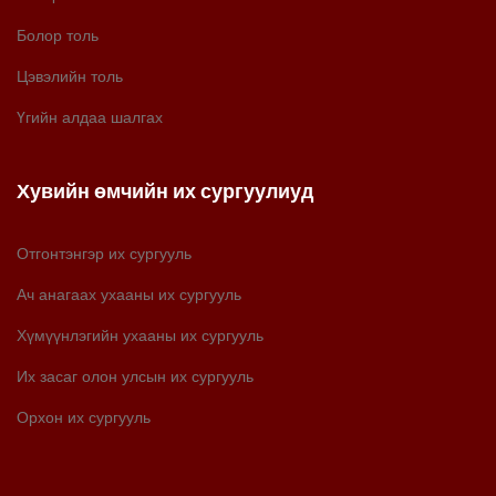
Болор толь
Цэвэлийн толь
Үгийн алдаа шалгах
Хувийн өмчийн их сургуулиуд
Отгонтэнгэр их сургууль
Ач анагаах ухааны их сургууль
Хүмүүнлэгийн ухааны их сургууль
Их засаг олон улсын их сургууль
Орхон их сургууль