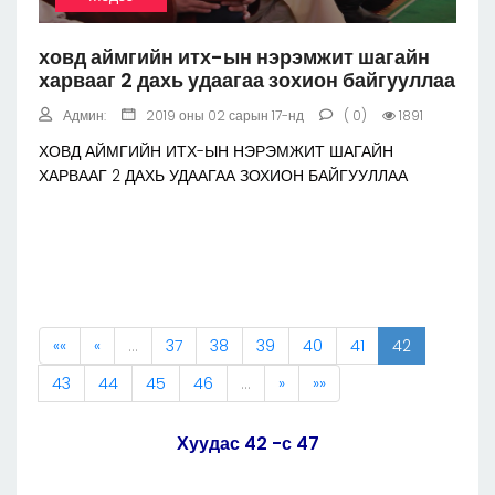
ховд аймгийн итх-ын нэрэмжит шагайн
харвааг 2 дахь удаагаа зохион байгууллаа
Админ:
2019 оны 02 сарын 17-нд
( 0)
1891
ХОВД АЙМГИЙН ИТХ-ЫН НЭРЭМЖИТ ШАГАЙН
ХАРВААГ 2 ДАХЬ УДААГАА ЗОХИОН БАЙГУУЛЛАА
««
«
…
37
38
39
40
41
42
43
44
45
46
…
»
»»
Хуудас 42 -с 47