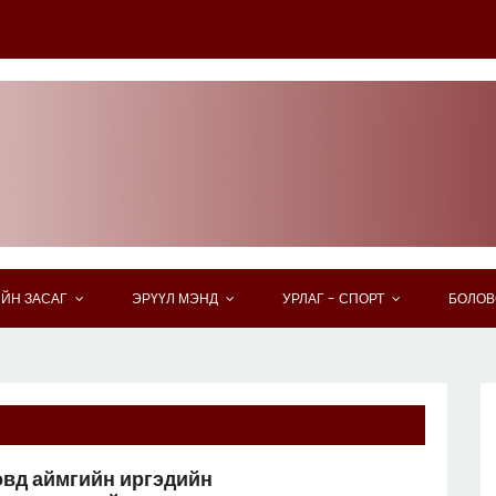
ЙН ЗАСАГ
ЭРҮҮЛ МЭНД
УРЛАГ - СПОРТ
БОЛОВ
овд аймгийн иргэдийн