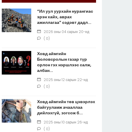
“Ил уул уурхайн нурангиас
эрэн хайх, аврах
ажиллагаа” сэдэвт дадл...
2026 оны 04 сарын 20-нд
( 0)
Ховд аймгийн
Боловсролын газар түр
орлон гэх нэршлээс салж,
албан...
2025 оны 12 сарын 22-нд
( 0)
Ховд аймгийн төв цэвэрлэх
байгууламж ачааллаа
дийлэхгүй, зогсож б...
2025 оны 10 сарын 26-нд
( 0)