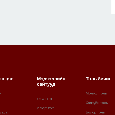
эн цэс
Мэдээллийн
Толь бичиг
сайтууд
р
Монгол толь
news.mn
м
Хэлзүйн толь
gogo.mn
засаг
Болор толь