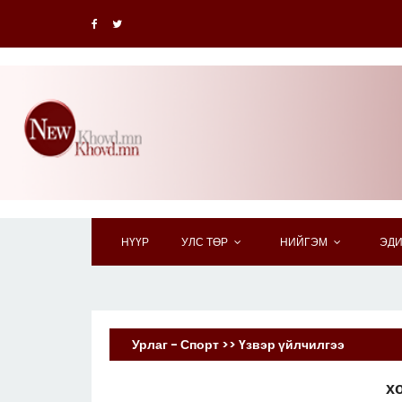
НҮҮР
УЛС ТӨР
НИЙГЭМ
ЭДИ
Урлаг - Спорт >> Үзвэр үйлчилгээ
х