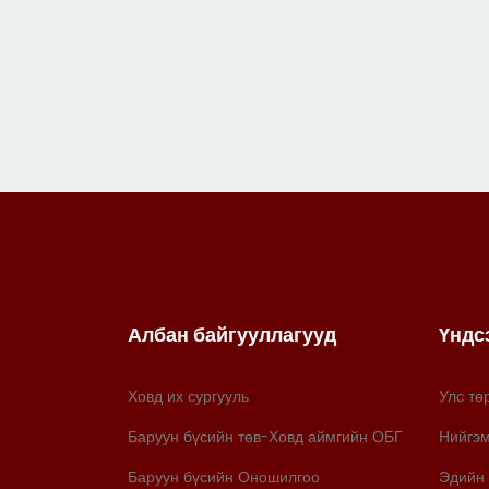
Албан байгууллагууд
Үндс
Ховд их сургууль
Улс тө
Баруун бүсийн төв-Ховд аймгийн ОБГ
Нийгэ
Баруун бүсийн Оношилгоо
Эдийн 