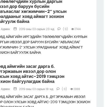
өлөөлөгчдийн хурлын даргын
вээл дор баруун бүсийн
авъяаслаг хөгжимчин-2” улсын
ралдааныг ховд аймагт зохион
айгуулж байна
Админ:
2019 оны 03 сарын 23-нд
( 0)
1744
ОВД АЙМГИЙН ИРГЭДИЙН ТӨЛӨӨЛӨГЧДИЙН ХУРЛЫН
РГЫН ИВЭЭЛ ДОР БАРУУН БҮСИЙН “АВЪЯАСЛАГ
ӨГЖИМЧИН-2” УЛСЫН УРАЛДААНЫГ ХОВД АЙМАГТ
ОХИОН БАЙГУУЛЖ БАЙНА
овд аймгийн засаг дарга б.
үгэржавын ивээл дор олон
лсын ховд айтис-2019 тэмцээн
охион байгуулагдаж байна
Админ:
2019 оны 03 сарын 18-нд
( 0)
1388
ВД АЙМГИЙН ЗАСАГ ДАРГА Б. ДҮГЭРЖАВЫН ИВЭЭЛ
Р ОЛОН УЛСЫН ХОВД АЙТИС-2019 ТЭМЦЭЭН ЗОХИОН