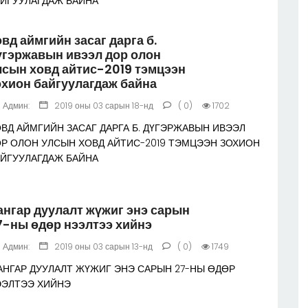
АЙГУУЛАГДАЖ БАЙНА
овд аймгийн засаг дарга б.
үгэржавын ивээл дор олон
лсын ховд айтис-2019 тэмцээн
охион байгуулагдаж байна
Админ:
2019 оны 03 сарын 18-нд
( 0)
1702
ВД АЙМГИЙН ЗАСАГ ДАРГА Б. ДҮГЭРЖАВЫН ИВЭЭЛ
Р ОЛОН УЛСЫН ХОВД АЙТИС-2019 ТЭМЦЭЭН ЗОХИОН
АЙГУУЛАГДАЖ БАЙНА
ангар дуулалт жүжиг энэ сарын
7-ны өдөр нээлтээ хийнэ
Админ:
2019 оны 03 сарын 13-нд
( 0)
1749
НГАР ДУУЛАЛТ ЖҮЖИГ ЭНЭ САРЫН 27-НЫ ӨДӨР
ЭЭЛТЭЭ ХИЙНЭ