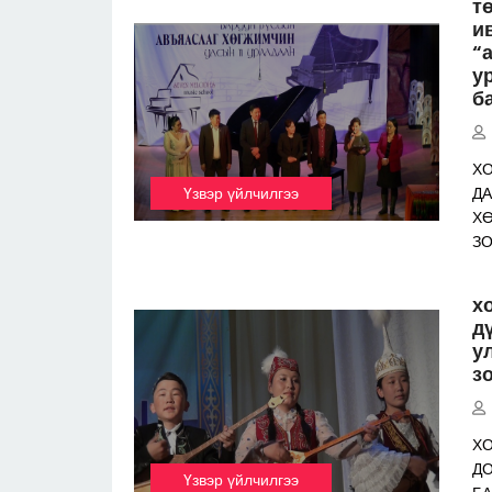
т
и
“
у
б
Х
Үзвэр үйлчилгээ
ДА
Х
З
х
д
у
з
ХО
ДО
Үзвэр үйлчилгээ