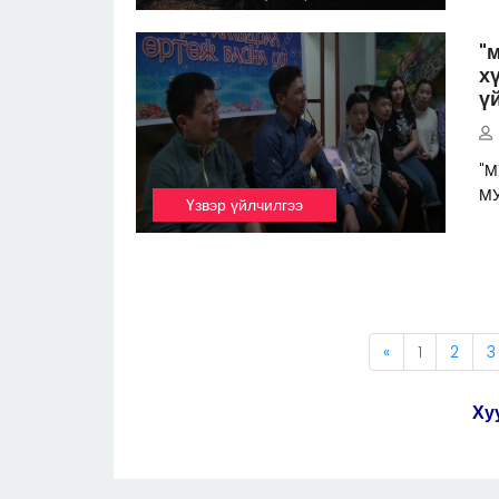
"
х
ү
"М
М
Үзвэр үйлчилгээ
«
1
2
3
Ху