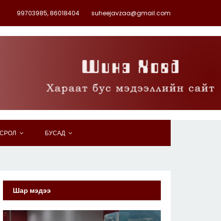
99703985, 86018404
suheejavzaa@gmail.com
СРОЛ
БУСАД
Шар мэдээ