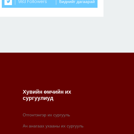
983 Followers
Биднийг дагаарай
Хувийн өмчийн их
сургуулиуд
Отгонтэнгэр их сургууль
Ач анагаах ухааны их сургууль