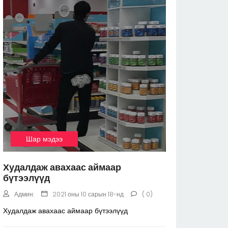
Шар мэдээ
Худалдаж авахаас аймаар
бүтээлүүд
Админ:
2021 оны 10 сарын 18-нд
( 0)
Худалдаж авахаас аймаар бүтээлүүд