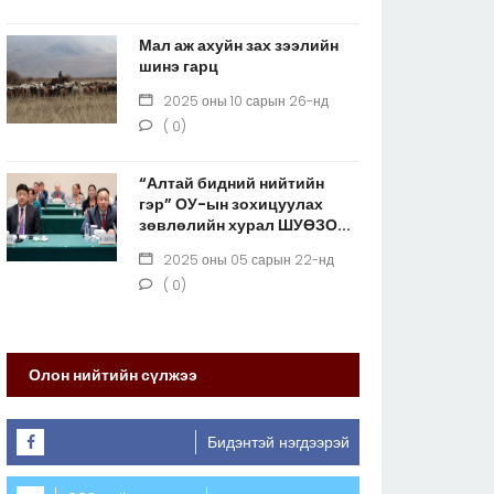
Мал аж ахуйн зах зээлийн
шинэ гарц
2025 оны 10 сарын 26-нд
( 0)
“Алтай бидний нийтийн
гэр” ОУ-ын зохицуулах
зөвлөлийн хурал ШУӨЗО...
2025 оны 05 сарын 22-нд
( 0)
Олон нийтийн сүлжээ
Бидэнтэй нэгдээрэй