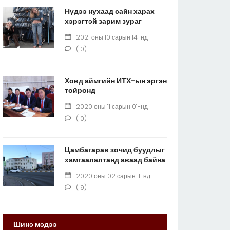
Нүдээ нухаад сайн харах
хэрэгтэй зарим зураг
2021 оны 10 сарын 14-нд
( 0)
Ховд аймгийн ИТХ-ын эргэн
тойронд
2020 оны 11 сарын 01-нд
( 0)
Цамбагарав зочид буудлыг
хамгаалалтанд аваад байна
2020 оны 02 сарын 11-нд
( 9)
Шинэ мэдээ