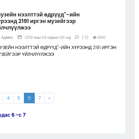
музейн нээлттэй өдрүүд"-ийн
үрээнд 2191 иргэн музейгээр
йлчлүүлжээ
Админ:
2019 оны 03 сарын 05-нд
( 0)
1390
УЗЕЙН НЭЭЛТТЭЙ ӨДРҮҮД"-ИЙН ХҮРЭЭНД 2191 ИРГЭН
УЗЕЙГЭЭР ҮЙЛЧЛҮҮЛЖЭЭ
4
5
6
7
»
удас 6 -с 7