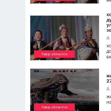
Б
х
д
у
з
ХО
ДО
Үзвэр үйлчилгээ
Б
ж
2
ЖА
Н
Үзвэр үйлчилгээ