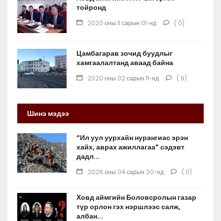
тойронд
2020 оны 11 сарын 01-нд
( 0)
Цамбагарав зочид буудлыг
хамгаалалтанд аваад байна
2020 оны 02 сарын 11-нд
( 9)
Шинэ мэдээ
“Ил уул уурхайн нурангиас эрэн
хайх, аврах ажиллагаа” сэдэвт
дадл...
2026 оны 04 сарын 20-нд
( 0)
Ховд аймгийн Боловсролын газар
түр орлон гэх нэршлээс салж,
албан...