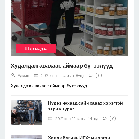
Шар мэдээ
Худалдаж авахаас аймаар бүтээлүүд
Админ:
2021 оны 10 сарын 18-нд
( 0)
Худалдаж авахаас аймаар бүтээлүүд
Нүдээ нухаад сайн харах хэрэгтэй
зарим зураг
2021 оны 10 сарын 14-нд
( 0)
Ховд аймгийн ИТХ-ын эргэн