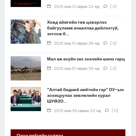
2025 оны 12 сарын 22-нд
( 0)
Ховд аймгийн төв цэвэрлэх
байгууламж ачааллаа дийлэхгүй,
зогсож б...
2025 оны 10 сарын 26-нд
( 0)
Мал аж ахуйн зах зээлийн шинэ гарц
2025 оны 10 сарын 26-нд
( 0)
“Алтай бидний нийтийн гэр” ОУ-ын
зохицуулах зөвлөлийн хурал
ШУӨЗО...
2025 оны 05 сарын 22-нд
( 0)
Олон нийтийн сүлжээ