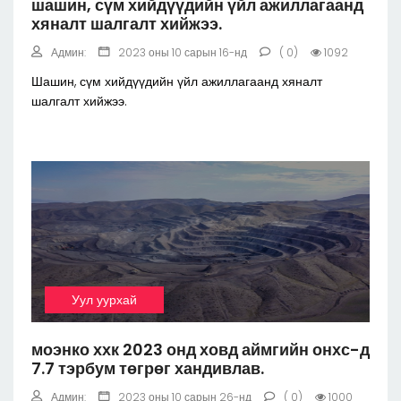
шашин, сүм хийдүүдийн үйл ажиллагаанд
хяналт шалгалт хийжээ.
Админ:
2023 оны 10 сарын 16-нд
( 0)
1092
Шашин, сүм хийдүүдийн үйл ажиллагаанд хяналт
шалгалт хийжээ.
Уул уурхай
моэнко ххк 2023 онд ховд аймгийн онхс-д
7.7 тэрбум төгрөг хандивлав.
Админ:
2023 оны 10 сарын 26-нд
( 0)
1000