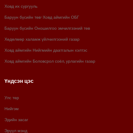
Ховд их сургууль
Баруун бүсийн төв-Ховд аймгийн ОБГ
Баруун бүсийн Оношилгоо эмчилгээний төв
Хөдөлмөр халамж үйлчилгээний газар
Ховд аймгийн Нийгмийн даатгалын хэлтэс
Ховд аймгийн Боловсрол соёл, урлагийн газар
Үндсэн цэс
Улс төр
Нийгэм
Эдийн засаг
Эрүүл мэнд