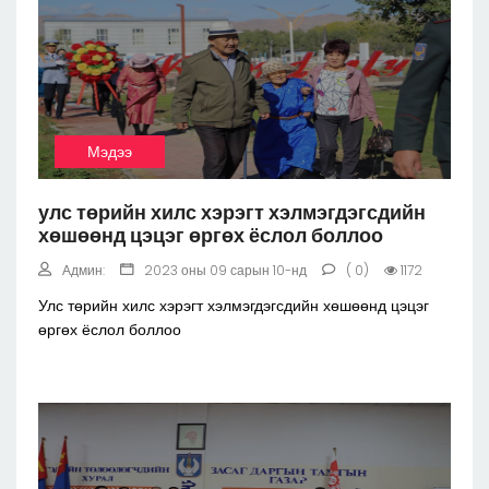
Мэдээ
улс төрийн хилс хэрэгт хэлмэгдэгсдийн
хөшөөнд цэцэг өргөх ёслол боллоо
Админ:
2023 оны 09 сарын 10-нд
( 0)
1172
Улс төрийн хилс хэрэгт хэлмэгдэгсдийн хөшөөнд цэцэг
өргөх ёслол боллоо