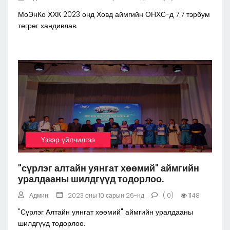
МоЭнКо ХХК 2023 онд Ховд аймгийн ОНХС-д 7.7 тэрбум
төгрөг хандивлав.
Үзвэр үйлчилгээ
"сүрлэг алтайн уянгат хөөмий" аймгийн
уралдааны шилдгүүд тодорлоо.
Админ:
2023 оны 10 сарын 26-нд
( 0)
1148
"Сүрлэг Алтайн уянгат хөөмий" аймгийн уралдааны
шилдгүүд тодорлоо.