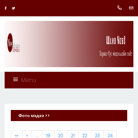
Menu
Фото мэдээ >>
««
«
…
19
20
21
22
23
24