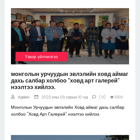
Үзвэр үйлчилгээ
монголын урчуудын эвлэлийн ховд аймаг
дахь салбар холбоо "ховд арт галерей"
нээлтээ хийлээ.
Админ:
2023 оны 09 сарын 10-нд
( 0)
1309
Монголын Урчуудын эвлэлийн Ховд аймаг дахь салбар
холбоо "Ховд Арт Галерей" нээлтээ хийлээ.