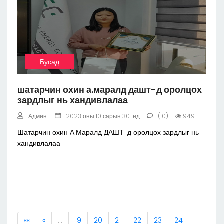
Бусад
шатарчин охин а.маралд дашт-д оролцох
зардлыг нь хандивлалаа
Админ:
2023 оны 10 сарын 30-нд
( 0)
949
Шатарчин охин А.Маралд ДАШТ-д оролцох зардлыг нь
хандивлалаа
««
«
…
19
20
21
22
23
24