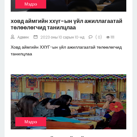
Мэдээ
ховд аймгийн ххүг-ын үйл ажиллагаатай
төлөөлөгчид танилцлаа
Админ:
2023 оны 10 сарын 10-нд
( 0)
1111
Ховд аймгийн ХХҮГ-ын үйл ажиллагаатай төлөөлөгчид
танилцлаа
Мэдээ