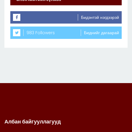
Бидэнтэй нэгдээрэй
983 Followers
Биднийг дагаарай
Албан байгууллагууд