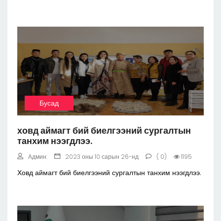
Бусад
ховд аймагт бий биелгээний сургалтын
танхим нээгдлээ.
Админ:
2023 оны 10 сарын 26-нд
( 0)
1195
Ховд аймагт бий биелгээний сургалтын танхим нээгдлээ.