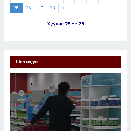
25
26
27
28
»
Хуудас 25 -с 28
Шар мэдээ