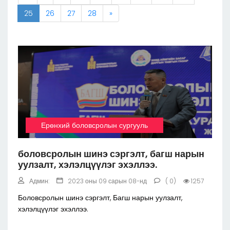
25
26
27
28
»
Ерөнхий боловсролын сургууль
боловсролын шинэ сэргэлт, багш нарын
уулзалт, хэлэлцүүлэг эхэллээ.
Админ:
2023 оны 09 сарын 08-нд
( 0)
1257
Боловсролын шинэ сэргэлт, Багш нарын уулзалт,
хэлэлцүүлэг эхэллээ.