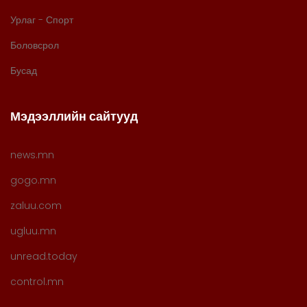
Урлаг - Спорт
Боловсрол
Бусад
Мэдээллийн сайтууд
news.mn
gogo.mn
zaluu.com
ugluu.mn
unread.today
control.mn