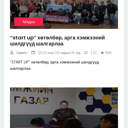
Мэдээ
“start up” хөтөлбөр, арга хэмжээний
шилдгүүд шалгарлаа
Админ:
2023 оны 09 сарын 15-нд
( 0)
986
“START UP” хөтөлбөр, арга хэмжээний шилдгүүд
шалгарлаа