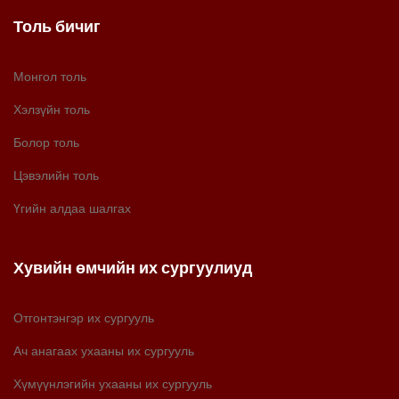
Толь бичиг
Монгол толь
Хэлзүйн толь
Болор толь
Цэвэлийн толь
Үгийн алдаа шалгах
Хувийн өмчийн их сургуулиуд
Отгонтэнгэр их сургууль
Ач анагаах ухааны их сургууль
Хүмүүнлэгийн ухааны их сургууль