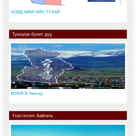
ХОВД АЙМГИЙН ТУХАЙ
Тунгалаг буянт дуу
МУАЖ Б.Зангад
Үзэсгэлэнт байгаль