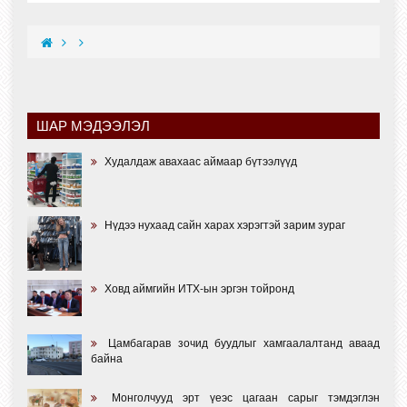
ШАР МЭДЭЭЛЭЛ
Худалдаж авахаас аймаар бүтээлүүд
Нүдээ нухаад сайн харах хэрэгтэй зарим зураг
Ховд аймгийн ИТХ-ын эргэн тойронд
Цамбагарав зочид буудлыг хамгаалалтанд аваад
байна
Монголчууд эрт үеэс цагаан сарыг тэмдэглэн