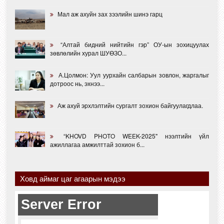
Мал аж ахуйн зах зээлийн шинэ гарц
“Алтай бидний нийтийн гэр” ОУ-ын зохицуулах
зөвлөлийн хурал ШУӨЗО...
А.Цолмон: Уул уурхайн салбарын зовлон, жаргалыг
дотроос нь, эхнээ...
Аж ахуй эрхлэлтийн сургалт зохион байгуулагдлаа.
“KHOVD PHOTO WEEK-2025" нээлтийн үйл
ажиллагаа амжилттай зохион б...
Ховд аймаг цаг агаарын мэдээ