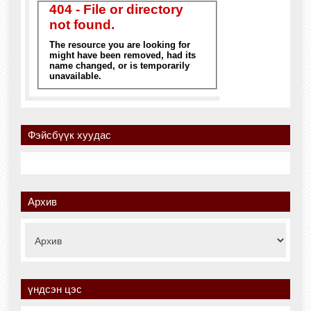
Фэйсбүүк хуудас
Архив
үндсэн цэс