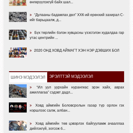
өнгөрүүлэхгүй байх шал...
“Дулааны бадамлах дөл” ХХК-ий ерөнхий захирал С-
ийг барьцаалж, д...
Бүх төрлийн бэлэн хувцасны үзэсгэлэн худалдаа гар
утас центрийн ...
2020 ОНД ХОВД АЙМАГТ ХЭН НЭР ДЭВШИХ БОЛ
ЭРЭЛТТЭЙ МЭДЭЭЛЭЛ
ШИНЭ МЭДЭЭЛЭЛ
“Ил уул уурхайн нурангиас эрэн хайх, аврах
ажиллагаа” сэдэвт дадл...
Ховд аймгийн Боловсролын газар түр орлон гэх
нэршлээс салж, албан...
Ховд аймгийн төв цэвэрлэх байгууламж ачааллаа
дийлэхгүй, зогсож б...