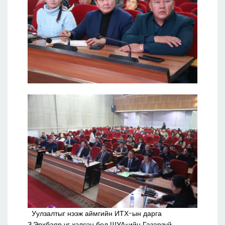
Уулзалтыг нээж аймгийн ИТХ-ын дарга
З.Эрхбаяр үг хэлсэн бол ШУА-ийн Газарзүй,