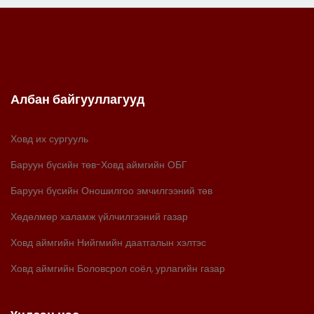
Албан байгууллагууд
Ховд их сургууль
Баруун бүсийн төв-Ховд аймгийн ОБГ
Баруун бүсийн Оношилгоо эмчилгээний төв
Хөдөлмөр халамж үйлчилгээний газар
Ховд аймгийн Нийгмийн даатгалын хэлтэс
Ховд аймгийн Боловсрол соёл, урлагийн газар