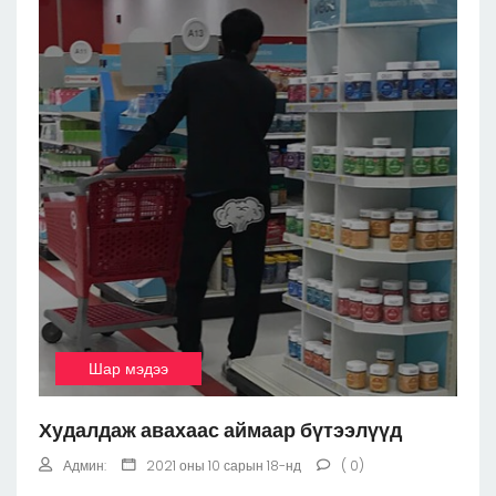
Шар мэдээ
Худалдаж авахаас аймаар бүтээлүүд
Админ:
2021 оны 10 сарын 18-нд
( 0)