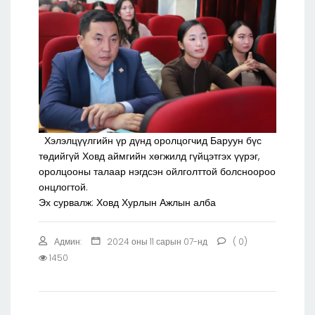
Хэлэлцүүлгийн үр дүнд оролцогчид Баруун бүс
төдийгүй Ховд аймгийн хөгжилд гүйцэтгэх үүрэг,
оролцооны талаар нэгдсэн ойлголттой болсноороо
онцлогтой.
Эх сурвалж: Ховд Хурлын Ажлын алба
Админ:
2024 оны 11 сарын 07-нд
( 0)
1450