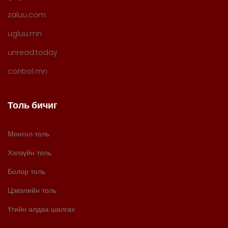
zaluu.com
ugluu.mn
unread.today
control.mn
Толь бичиг
Монгол толь
Хэлзүйн толь
Болор толь
Цэвэлийн толь
Үгийн алдаа шалгах