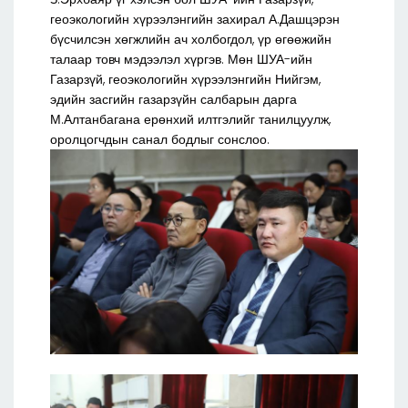
геоэкологийн хүрээлэнгийн захирал А.Дашцэрэн
бүсчилсэн хөгжлийн ач холбогдол, үр өгөөжийн
талаар товч мэдээлэл хүргэв. Мөн ШУА-ийн
Газарзүй, геоэкологийн хүрээлэнгийн Нийгэм,
эдийн засгийн газарзүйн салбарын дарга
М.Алтанбагана ерөнхий илтгэлийг танилцуулж,
оролцогчдын санал бодлыг сонслоо.