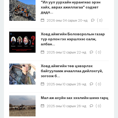
“Ил уул уурхайн нурангиас эрэн
хайх, аврах ажиллагаа” сэдэвт
дадл...
2026 оны 04 сарын 20-нд
( 0)
Ховд аймгийн Боловсролын газар
түр орлон гэх нэршлээс салж,
албан...
2025 оны 12 сарын 22-нд
( 0)
Ховд аймгийн төв цэвэрлэх
байгууламж ачааллаа дийлэхгүй,
зогсож б...
2025 оны 10 сарын 26-нд
( 0)
Мал аж ахуйн зах зээлийн шинэ гарц
2025 оны 10 сарын 26-нд
( 0)