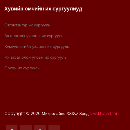
Хувийн өмчийн их сургуулиуд
Отгонтэнгэр их сургууль
Ач анагаах ухааны их сургууль
Хүмүүнлэгийн ухааны их сургууль
Их засаг олон улсын их сургууль
Орхон их сургууль
Copyright ©
2026 Микролайнс ХХК
Ховд
Newkhovd.mn