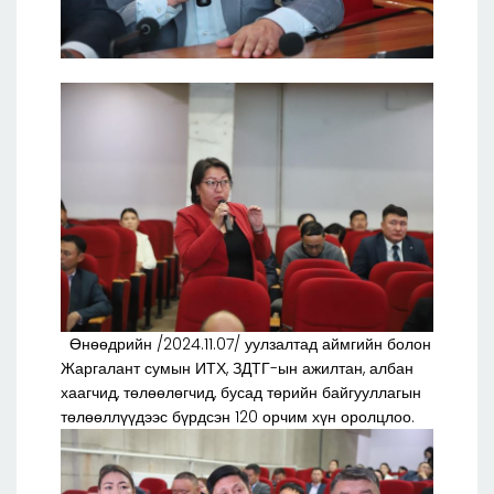
Өнөөдрийн /2024.11.07/ уулзалтад аймгийн болон
Жаргалант сумын ИТХ, ЗДТГ-ын ажилтан, албан
хаагчид, төлөөлөгчид, бусад төрийн байгууллагын
төлөөллүүдээс бүрдсэн 120 орчим хүн оролцлоо.