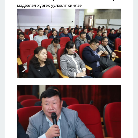
мэдээлэл хүргэх уулзалт хийлээ.