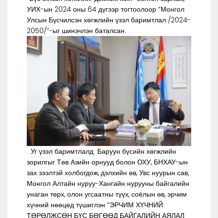
УИХ-ын 2024 оны 64 дүгээр тогтоолоор “Монгол
Улсын Бүсчилсэн хөгжлийн үзэл баримтлал /2024-
2050/”-ыг шинэчлэн баталсан.
Уг үзэл баримтлалд Баруун бүсийн хөгжлийн
зорилгыг Төв Азийн орнууд болон ОХУ, БНХАУ-ын
зах зээлтэй холбогдож, дэлхийн өв, Увс нуурын сав,
Монгол Алтайн нуруу-Хангайн нурууны байгалийн
унаган төрх, олон угсаатны түүх, соёлын өв, эрчим
хүчний нөөцөд түшиглэн “ЭРЧИМ ХҮЧНИЙ
ТӨРӨЛЖСӨН БҮС БӨГӨӨД БАЙГАЛИЙН АЯЛАЛ