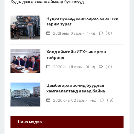
Худалдаж авахаас аймаар бүтээлүүд
Нүдээ нухаад сайн харах хэрэгтэй
зарим зураг
2021 оны 10 сарын 14-нд
( 0)
Ховд аймгийн ИТХ-ын эргэн
тойронд
2020 оны 11 сарын 01-нд
( 0)
Цамбагарав зочид буудлыг
хамгаалалтанд аваад байна
2020 оны 02 сарын 11-нд
( 9)
Шинэ мэдээ