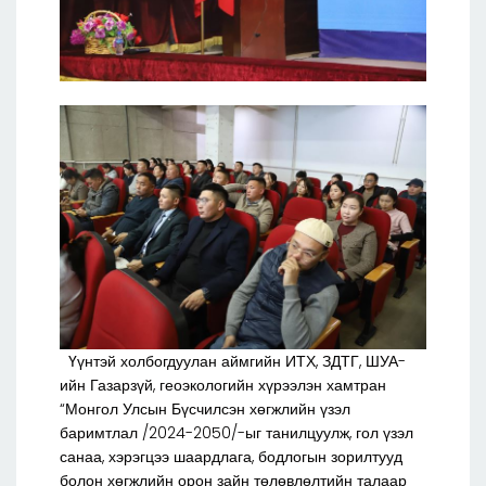
Үүнтэй холбогдуулан аймгийн ИТХ, ЗДТГ, ШУА-
ийн Газарзүй, геоэкологийн хүрээлэн хамтран
“Монгол Улсын Бүсчилсэн хөгжлийн үзэл
баримтлал /2024-2050/-ыг танилцуулж, гол үзэл
санаа, хэрэгцээ шаардлага, бодлогын зорилтууд
болон хөгжлийн орон зайн төлөвлөлтийн талаар