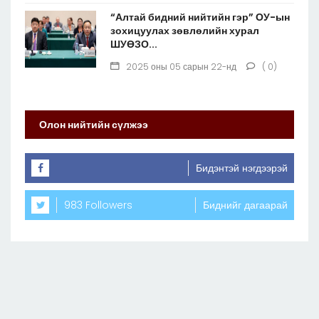
“Алтай бидний нийтийн гэр” ОУ-ын
зохицуулах зөвлөлийн хурал
ШУӨЗО...
2025 оны 05 сарын 22-нд
( 0)
Олон нийтийн сүлжээ
Бидэнтэй нэгдээрэй
983 Followers
Биднийг дагаарай