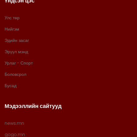
Үндсэн цэс
Улс төр
Нийгэм
Эдийн засаг
Эрүүл мэнд
Урлаг - Спорт
Боловсрол
Бусад
Мэдээллийн сайтууд
news.mn
gogo.mn