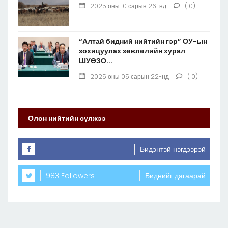
2025 оны 10 сарын 26-нд
( 0)
“Алтай бидний нийтийн гэр” ОУ-ын
зохицуулах зөвлөлийн хурал
ШУӨЗО...
2025 оны 05 сарын 22-нд
( 0)
Олон нийтийн сүлжээ
Бидэнтэй нэгдээрэй
983 Followers
Биднийг дагаарай