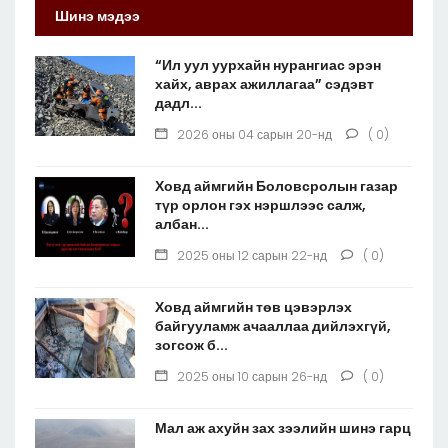
Шинэ мэдээ
“Ил уул уурхайн нурангиас эрэн
хайх, аврах ажиллагаа” сэдэвт
дадл...
2026 оны 04 сарын 20-нд
( 0)
Ховд аймгийн Боловсролын газар
түр орлон гэх нэршлээс салж,
албан...
2025 оны 12 сарын 22-нд
( 0)
Ховд аймгийн төв цэвэрлэх
байгууламж ачааллаа дийлэхгүй,
зогсож б...
2025 оны 10 сарын 26-нд
( 0)
Мал аж ахуйн зах зээлийн шинэ гарц