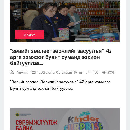
Мэдээ
"зөвийг зөвлөе-зөрчлийг засуулъя” 4z
арга хэмжээг буянт суманд зохион
байгууллаа...
Админ:
2022 оны 05 сарын 16-нд
( 0)
1836
"Зөвийг зөвлөе-Зөрчлийг засуулъя” 4Z арга хэмжээг
Буянт суманд зохион байгууллаа