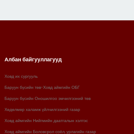
Албан байгууллагууд
Ховд их сургууль
Баруун бүсийн төв-Ховд аймгийн ОБГ
Баруун бүсийн Оношилгоо эмчилгээний төв
Хөдөлмөр халамж үйлчилгээний газар
Ховд аймгийн Нийгмийн даатгалын хэлтэс
Ховд аймгийн Боловсрол соёл, урлагийн газар