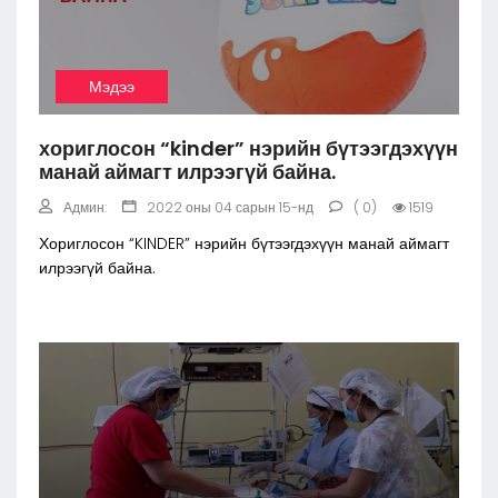
Мэдээ
хориглосон “kinder” нэрийн бүтээгдэхүүн
манай аймагт илрээгүй байна.
Админ:
2022 оны 04 сарын 15-нд
( 0)
1519
Хориглосон “KINDER” нэрийн бүтээгдэхүүн манай аймагт
илрээгүй байна.