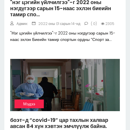
"нэг цэгийн үйлчилгээ"-г 2022 оны
нэгдүгээр сарын 15-наас эхлэн биеийн
тамир спо...
Админ:
2022 оны 01 сарын 14-нд
( 0)
2305
"Нэг цэгийн үйлчилгээ"-г 2022 оны нэгдүгээр сарын 15-
наас эхлэн Биеийн тамир спортын ордны “Спорт за...
Мэдээ
боэт-д “covid-19” цар тахлын халвар
авсан 84 хүн хэвтэн эмчлүүлж байна.