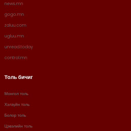
news.mn
gogo.mn
zaluu.com
ugluu.mn
unread.today
control.mn
Толь бичиг
Монгол толь
Хэлзүйн толь
Болор толь
Цэвэлийн толь