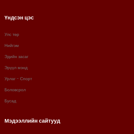
Үндсэн цэс
Улс төр
Нийгэм
Эдийн засаг
Эрүүл мэнд
Урлаг - Спорт
Боловсрол
Бусад
Мэдээллийн сайтууд