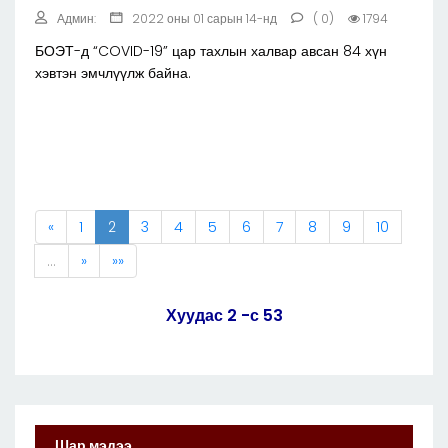
Админ:
2022 оны 01 сарын 14-нд
( 0)
1794
БОЭТ-д “COVID-19” цар тахлын халвар авсан 84 хүн
хэвтэн эмчлүүлж байна.
«
1
2
3
4
5
6
7
8
9
10
…
»
»»
Хуудас 2 -с 53
Шар мэдээ