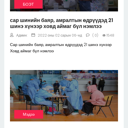
БОЭТ
сар шинийн баяр, амралтын өдрүүдэд 21
шинэ хүнээр ховд аймаг бүл нэмлээ
Админ:
2022 оны 02 сарын 06-нд
( 0)
1548
Сар шинийн баяр, амралтын өдрүүдэд 21 шинэ хүнээр
Ховд аймаг бүл нэмлээ
Мэдээ