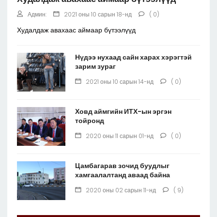
Админ:
2021 оны 10 сарын 18-нд
( 0)
Худалдаж авахаас аймаар бүтээлүүд
Нүдээ нухаад сайн харах хэрэгтэй
зарим зураг
2021 оны 10 сарын 14-нд
( 0)
Ховд аймгийн ИТХ-ын эргэн
тойронд
2020 оны 11 сарын 01-нд
( 0)
Цамбагарав зочид буудлыг
хамгаалалтанд аваад байна
2020 оны 02 сарын 11-нд
( 9)