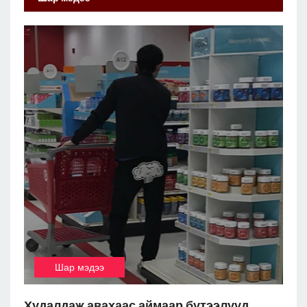
Шар мэдээ
Худалдаж авахаас аймаар бүтээлүүд