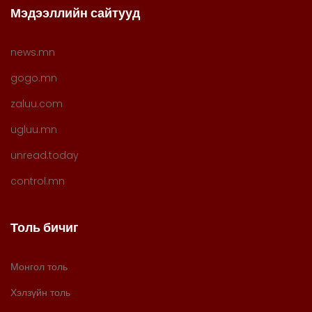
Мэдээллийн сайтууд
news.mn
gogo.mn
zaluu.com
ugluu.mn
unread.today
control.mn
Толь бичиг
Монгол толь
Хэлзүйн толь