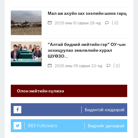
Мал аж ахуйн зах зээлийн шинэ гарц
2025 оны 10 сарын 26-нд
( 0)
“Алтай бидний нийтийн гэр” ОУ-ын
зохицуулах зөвлөлийн хурал
ШУӨЗО...
2025 оны 05 сарын 22-нд
( 0)
Олон нийтийн сүлжээ
Бидэнтэй нэгдээрэй
983 Followers
Биднийг дагаарай