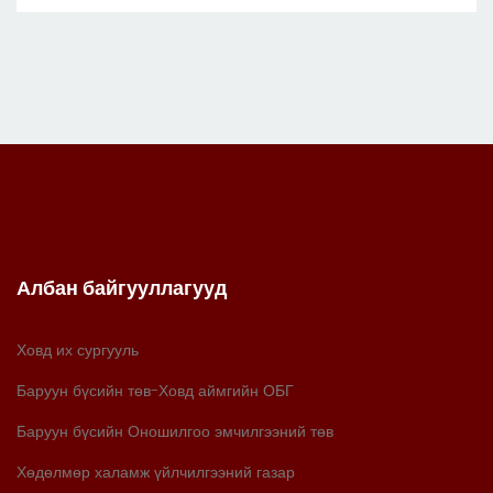
Албан байгууллагууд
Ховд их сургууль
Баруун бүсийн төв-Ховд аймгийн ОБГ
Баруун бүсийн Оношилгоо эмчилгээний төв
Хөдөлмөр халамж үйлчилгээний газар