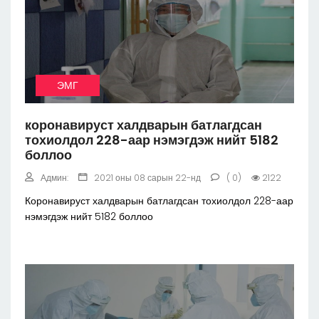
ЭМГ
коронавируст халдварын батлагдсан
тохиолдол 228-аар нэмэгдэж нийт 5182
боллоо
Админ:
2021 оны 08 сарын 22-нд
( 0)
2122
Коронавируст халдварын батлагдсан тохиолдол 228-аар
нэмэгдэж нийт 5182 боллоо