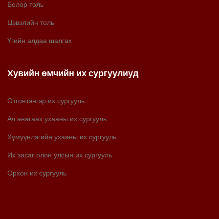
Болор толь
Цэвэлийн толь
Үгийн алдаа шалгах
Хувийн өмчийн их сургуулиуд
Отгонтэнгэр их сургууль
Ач анагаах ухааны их сургууль
Хүмүүнлэгийн ухааны их сургууль
Их засаг олон улсын их сургууль
Орхон их сургууль