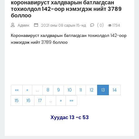
коронавируст халдварын батлагдсан
тохиолдол 142-оор нэмэгдэж нийт 3789
боллоо
Админ:
2021 оны 08 сарын 15-нд
( 0)
1734
Коронавируст халдварын батлагдсан тохиолдол 142-оор
нэмэгдэж нийт 3789 боллоо
««
«
…
8
9
10
11
12
13
14
15
16
17
…
»
»»
Хуудас 13 -с 53