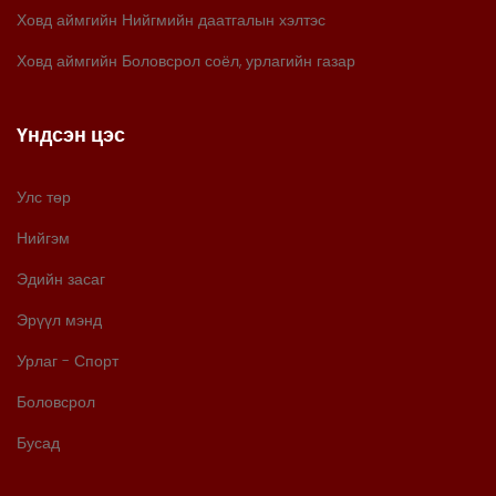
Ховд аймгийн Нийгмийн даатгалын хэлтэс
Ховд аймгийн Боловсрол соёл, урлагийн газар
Үндсэн цэс
Улс төр
Нийгэм
Эдийн засаг
Эрүүл мэнд
Урлаг - Спорт
Боловсрол
Бусад