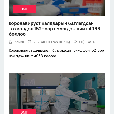
ЭМГ
коронавируст халдварын батлагдсан
тохиолдол 152-оор нэмэгдэж нийт 4068
боллоо
Админ:
2021 оны 08 сарын 17-нд
( 0)
1410
Коронавируст халдварын батлагдсан тохиолдол 152-оор
нэмэгдэж нийт 4068 боллоо
ЭМГ