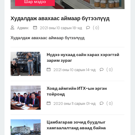
Шар мэдээ
Худалдаж авахаас аймаар бүтээлүүд
Админ:
2021 оны 10 сарын 18-нд
( 0)
Худалдаж авахаас аймаар бүтээлүүд
Нүдээ нухаад сайн харах хэрэгтэй
зарим зураг
2021 оны 10 сарын 14-нд
( 0)
Ховд аймгийн ИТХ-ын эргэн
тойронд
2020 оны 11 сарын 01-нд
( 0)
Цамбагарав зочид буудлыг
хамгаалалтанд аваад байна