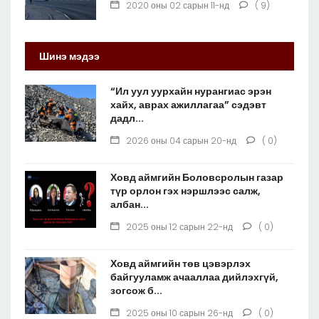
2020 оны 02 сарын 11-нд
( 9)
Шинэ мэдээ
“Ил уул уурхайн нурангиас эрэн
хайх, аврах ажиллагаа” сэдэвт
дадл...
2026 оны 04 сарын 20-нд
( 0)
Ховд аймгийн Боловсролын газар
түр орлон гэх нэршлээс салж,
албан...
2025 оны 12 сарын 22-нд
( 0)
Ховд аймгийн төв цэвэрлэх
байгууламж ачааллаа дийлэхгүй,
зогсож б...
2025 оны 10 сарын 26-нд
( 0)