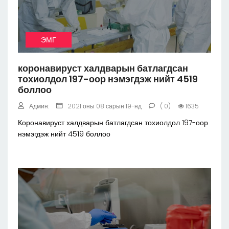
ЭМГ
коронавируст халдварын батлагдсан
тохиолдол 197-оор нэмэгдэж нийт 4519
боллоо
Админ:
2021 оны 08 сарын 19-нд
( 0)
1635
Коронавируст халдварын батлагдсан тохиолдол 197-оор
нэмэгдэж нийт 4519 боллоо