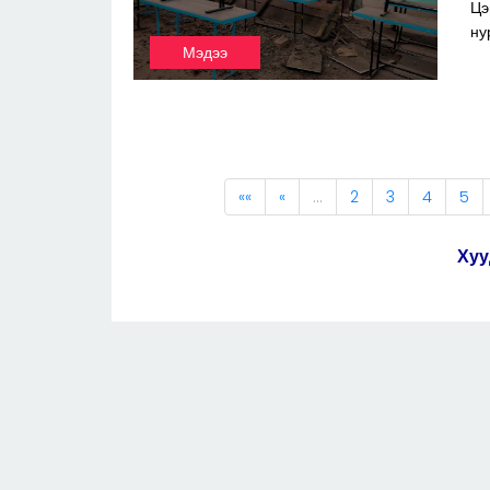
Цэ
ну
Мэдээ
««
«
…
2
3
4
5
Хуу