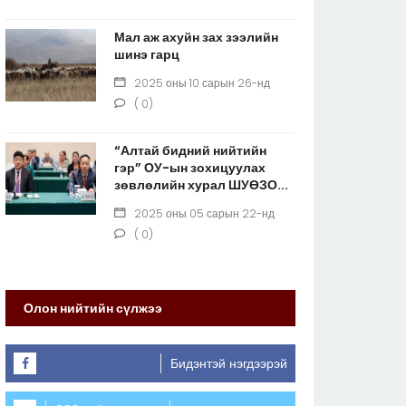
Мал аж ахуйн зах зээлийн
шинэ гарц
2025 оны 10 сарын 26-нд
( 0)
“Алтай бидний нийтийн
гэр” ОУ-ын зохицуулах
зөвлөлийн хурал ШУӨЗО...
2025 оны 05 сарын 22-нд
( 0)
Олон нийтийн сүлжээ
Бидэнтэй нэгдээрэй