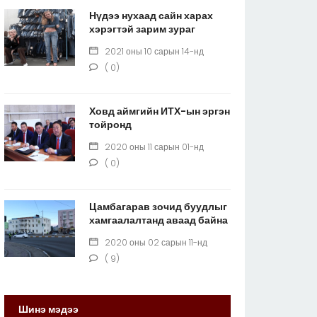
Нүдээ нухаад сайн харах
хэрэгтэй зарим зураг
2021 оны 10 сарын 14-нд
( 0)
Ховд аймгийн ИТХ-ын эргэн
тойронд
2020 оны 11 сарын 01-нд
( 0)
Цамбагарав зочид буудлыг
хамгаалалтанд аваад байна
2020 оны 02 сарын 11-нд
( 9)
Шинэ мэдээ