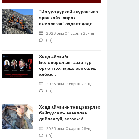
“Ил уул уурхайн нурангиас
эрэн хайх, аврах
ажиллагаа” сэдэвт дадл...
2026 оны 04 сарын 20-нд
( 0)
Ховд аймгийн
Боловсролын газар түр
орлон гэх нэршлээс салж,
албан...
2025 оны 12 сарын 22-нд
( 0)
Ховд аймгийн төв цэвэрлэх
байгууламж ачааллаа
дийлэхгүй, зогсож б...
2025 оны 10 сарын 26-нд
( 0)