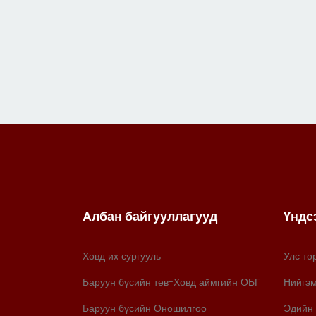
Албан байгууллагууд
Үндс
Ховд их сургууль
Улс тө
Баруун бүсийн төв-Ховд аймгийн ОБГ
Нийгэ
Баруун бүсийн Оношилгоо
Эдийн 