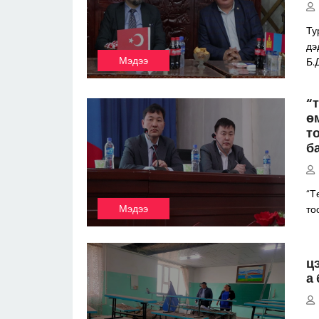
Ту
дэ
Мэдээ
Б.
“
ө
т
б
“Т
Мэдээ
то
ц
а