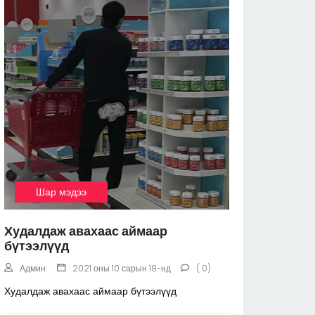
Шар мэдээ
Худалдаж авахаас аймаар
бүтээлүүд
Админ:
2021 оны 10 сарын 18-нд
( 0)
Худалдаж авахаас аймаар бүтээлүүд