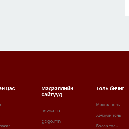
эн цэс
Мэдээллийн
Толь бичиг
сайтууд
р
Монгол толь
news.mn
м
Хэлзүйн толь
gogo.mn
засаг
Болор толь