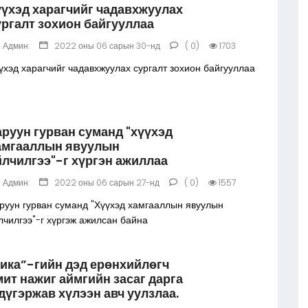
үүхэд харагчийг чадавхжуулах
ургалт зохион байгууллаа
Админ:
2022 оны 06 сарын 30-нд
( 0)
1703
үхэд харагчийг чадавхжуулах сургалт зохион байгууллаа
аруун гурван суманд "хүүхэд
амгааллын явуулын
йлчилгээ"-г хүргэн ажиллаа
Админ:
2022 оны 06 сарын 27-нд
( 0)
1557
руун гурван суманд "Хүүхэд хамгааллын явуулын
лчилгээ"-г хүргэж ажилсан байна
тика”-гийн дэд ерөнхийлөгч
мит нажиг аймгийн засаг дарга
.дүгэржав хүлээн авч уулзлаа.