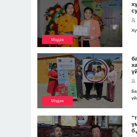
х
с
Хү
Мэдээ
б
х
ү
Ба
үй
Мэдээ
“
ү
б