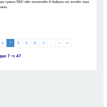
цэг сумын ЕБС-ийн хичээлийн А байрны нэг ангийн тааз
ржээ
6
7
8
9
10
11
…
»
»»
дас 7 -с 47