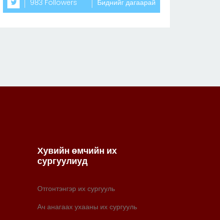
983 Followers
Биднийг дагаарай
Хувийн өмчийн их
сургуулиуд
Отгонтэнгэр их сургууль
Ач анагаах ухааны их сургууль