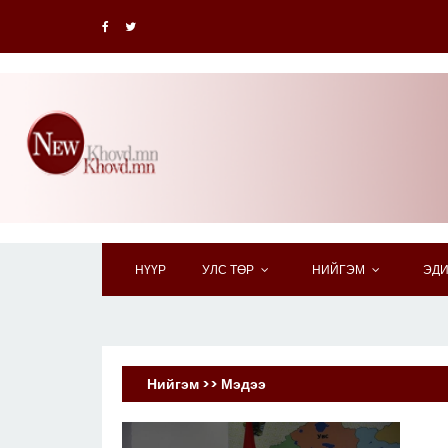
НҮҮР
УЛС ТӨР
НИЙГЭМ
ЭДИ
Нийгэм >> Мэдээ