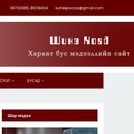
99703985, 86018404
suheejavzaa@gmail.com
СРОЛ
БУСАД
Шар мэдээ