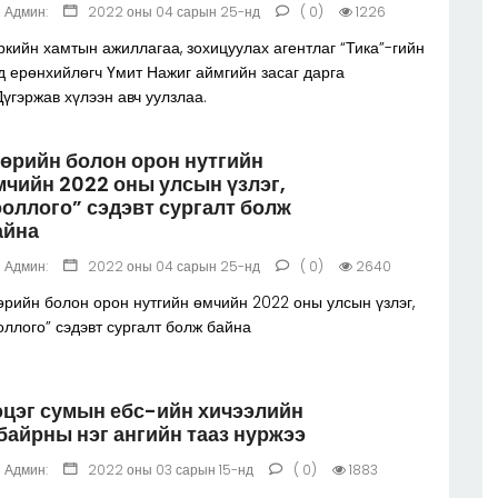
Админ:
2022 оны 04 сарын 25-нд
( 0)
1226
ркийн хамтын ажиллагаа, зохицуулах агентлаг “Тика”-гийн
д ерөнхийлөгч Үмит Нажиг аймгийн засаг дарга
Дүгэржав хүлээн авч уулзлаа.
төрийн болон орон нутгийн
мчийн 2022 оны улсын үзлэг,
ооллого” сэдэвт сургалт болж
айна
Админ:
2022 оны 04 сарын 25-нд
( 0)
2640
өрийн болон орон нутгийн өмчийн 2022 оны улсын үзлэг,
оллого” сэдэвт сургалт болж байна
эцэг сумын ебс-ийн хичээлийн
 байрны нэг ангийн тааз нуржээ
Админ:
2022 оны 03 сарын 15-нд
( 0)
1883