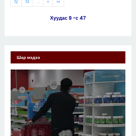
12
13
…
»
»»
Хуудас 9 -с 47
Шар мэдээ