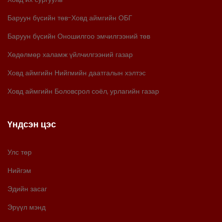
Баруун бүсийн төв-Ховд аймгийн ОБГ
Баруун бүсийн Оношилгоо эмчилгээний төв
Хөдөлмөр халамж үйлчилгээний газар
Ховд аймгийн Нийгмийн даатгалын хэлтэс
Ховд аймгийн Боловсрол соёл, урлагийн газар
Үндсэн цэс
Улс төр
Нийгэм
Эдийн засаг
Эрүүл мэнд