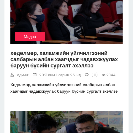
Мэдээ
хөдөлмөр, халамжийн үйлчилгээний
салбарын албан хаагчдыг чадавхжуулах
баруун бүсийн сургалт эхэллээ
Админ:
2021 оны 11 сарын 25-нд
( 0)
2344
Хөдөлмөр, халамжийн үйлчилгээний салбарын албан
хаагчдыг чадавхжуулах баруун бүсийн сургалт эхэллээ