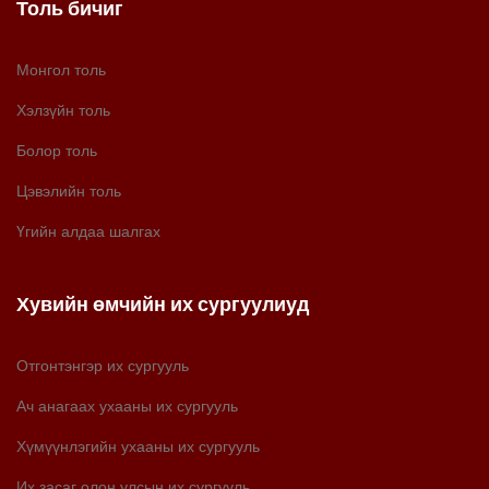
Толь бичиг
Монгол толь
Хэлзүйн толь
Болор толь
Цэвэлийн толь
Үгийн алдаа шалгах
Хувийн өмчийн их сургуулиуд
Отгонтэнгэр их сургууль
Ач анагаах ухааны их сургууль
Хүмүүнлэгийн ухааны их сургууль
Их засаг олон улсын их сургууль