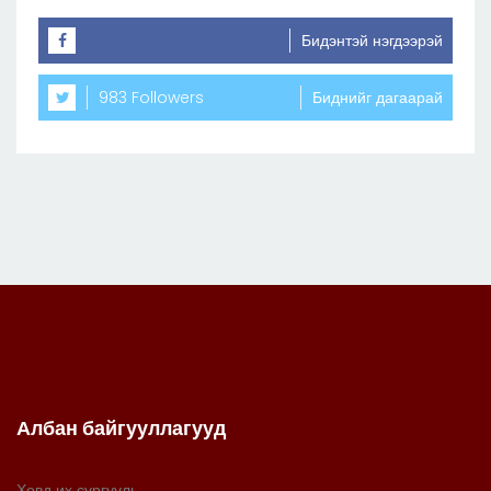
Бидэнтэй нэгдээрэй
983 Followers
Биднийг дагаарай
Албан байгууллагууд
Ховд их сургууль