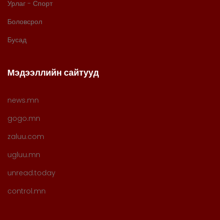
Урлаг - Спорт
Боловсрол
Бусад
Мэдээллийн сайтууд
news.mn
gogo.mn
zaluu.com
ugluu.mn
unread.today
control.mn