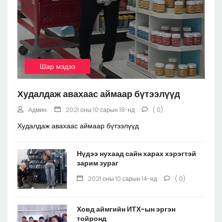
Шар мэдээ
Худалдаж авахаас аймаар бүтээлүүд
Админ:
2021 оны 10 сарын 18-нд
( 0)
Худалдаж авахаас аймаар бүтээлүүд
Нүдээ нухаад сайн харах хэрэгтэй
зарим зураг
2021 оны 10 сарын 14-нд
( 0)
Ховд аймгийн ИТХ-ын эргэн
тойронд