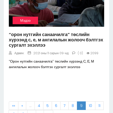
Мэдээ
“орон нутгийн санаачилга” төслийн
хүрээнд с, е, м ангилалын жолооч бэлтгэх
сургалт эхэллээ
Админ:
2021 оны 11 сарын 09-нд
( 0)
2099
“Орон нутгийн санаачилга” төслийн хүрээнд С, Е, М
ангилалын жолооч бэлтгэх сургалт эхэллээ
««
«
…
4
5
6
7
8
9
10
11