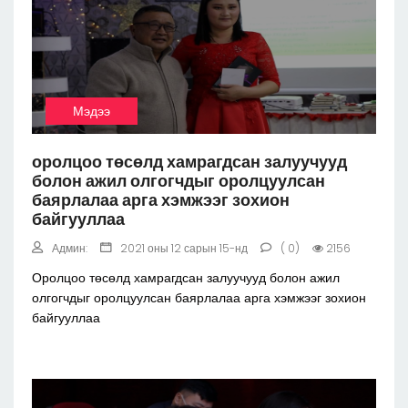
Мэдээ
оролцоо төсөлд хамрагдсан залуучууд
болон ажил олгогчдыг оролцуулсан
баярлалаа арга хэмжээг зохион
байгууллаа
Админ:
2021 оны 12 сарын 15-нд
( 0)
2156
Оролцоо төсөлд хамрагдсан залуучууд болон ажил
олгогчдыг оролцуулсан баярлалаа арга хэмжээг зохион
байгууллаа