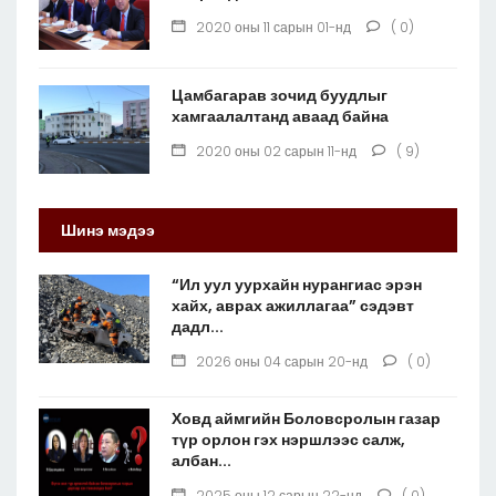
2020 оны 11 сарын 01-нд
( 0)
Цамбагарав зочид буудлыг
хамгаалалтанд аваад байна
2020 оны 02 сарын 11-нд
( 9)
Шинэ мэдээ
“Ил уул уурхайн нурангиас эрэн
хайх, аврах ажиллагаа” сэдэвт
дадл...
2026 оны 04 сарын 20-нд
( 0)
Ховд аймгийн Боловсролын газар
түр орлон гэх нэршлээс салж,
албан...
2025 оны 12 сарын 22-нд
( 0)