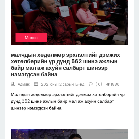
Мэдээ
малчдын хөдөлмөр эрхлэлтийг дэмжих
хөтөлбөрийн үр дүнд 562 шинэ ажлын
байр мал аж ахуйн салбарт шинээр
нэмэгдсэн байна
Админ:
2021 оны 12 сарын 15-нд
( 0)
1886
Малчдын хөдөлмөр эрхлэлтийг дэмжих хөтөлбөрийн үр
дүнд 562 шинэ ажлын байр мал аж ахуйн салбарт
шинээр нэмэгдсэн байна