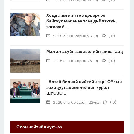
Ховд аймгийн төв цэвэрлэх
байгууламж ачааллаа дийлэхгүй,
зогсож б...
2025 оны 10 сарын 26-нд
( 0)
Мал аж ахуйн зах зээлийн шинэ гарц
2025 оны 10 сарын 26-нд
( 0)
“Алтай бидний нийтийн гэр” ОУ-ын
зохицуулах зөвлөлийн хурал
ШУӨЗО...
2025 оны 05 сарын 22-нд
( 0)
Олон нийтийн сүлжээ