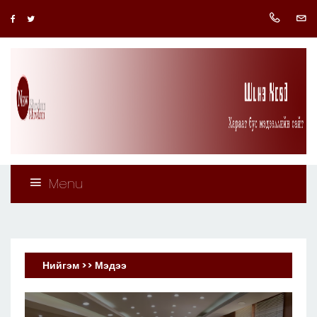
Menu
Нийгэм >> Мэдээ