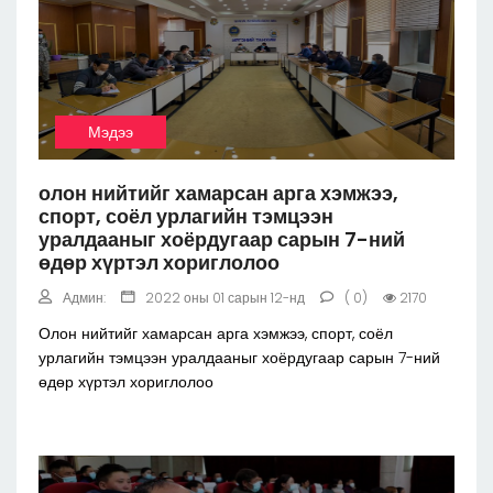
Мэдээ
олон нийтийг хамарсан арга хэмжээ,
спорт, соёл урлагийн тэмцээн
уралдааныг хоёрдугаар сарын 7-ний
өдөр хүртэл хориглолоо
Админ:
2022 оны 01 сарын 12-нд
( 0)
2170
Олон нийтийг хамарсан арга хэмжээ, спорт, соёл
урлагийн тэмцээн уралдааныг хоёрдугаар сарын 7-ний
өдөр хүртэл хориглолоо